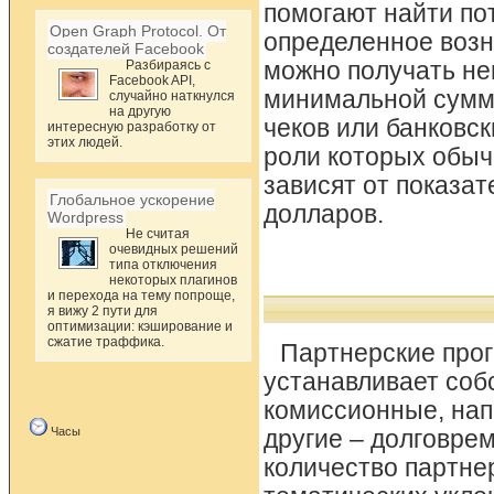
помогают найти по
Open Graph Protocol. От
определенное возн
создателей Facebook
Разбираясь с
можно получать не
Facebook API,
минимальной сумм
случайно наткнулся
на другую
чеков или банковс
интересную разработку от
этих людей.
роли которых обыч
зависят от показат
Глобальное ускорение
долларов.
Wordpress
Не считая
очевидных решений
типа отключения
некоторых плагинов
и перехода на тему попроще,
я вижу 2 пути для
оптимизации: кэширование и
сжатие траффика.
Партнерские прог
устанавливает соб
комиссионные, нап
Часы
другие – долговре
количество партне