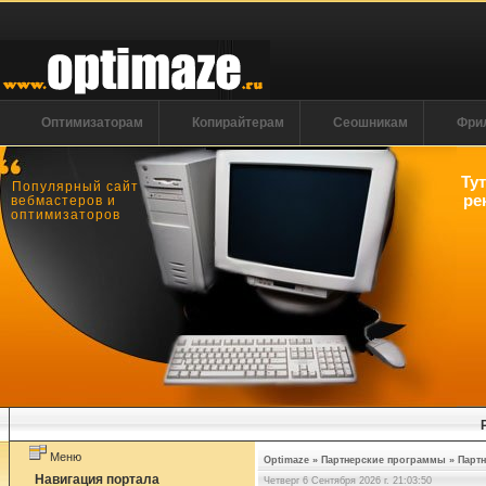
Оптимизаторам
Копирайтерам
Сеошникам
Фри
Ту
Популярный сайт
ре
вебмастеров и
оптимизаторов
Меню
Optimaze
»
Партнерские программы
»
Парт
Навигация портала
Четверг 6 Сентября 2026 г. 21:03:51