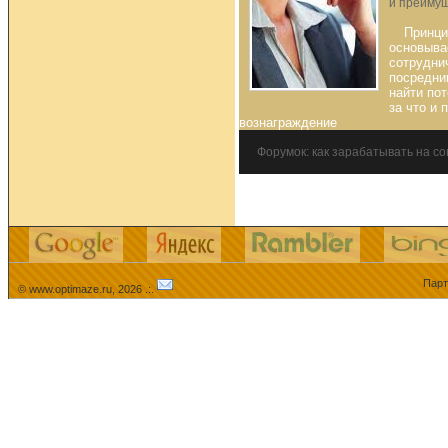
и преиму
Принци
основыва
сотрудни
посредни
найти по
за что и
вознаграждение
Форумок: как зарабатывать на со
Парт
© www.optimaze.ru, 2026 .:.