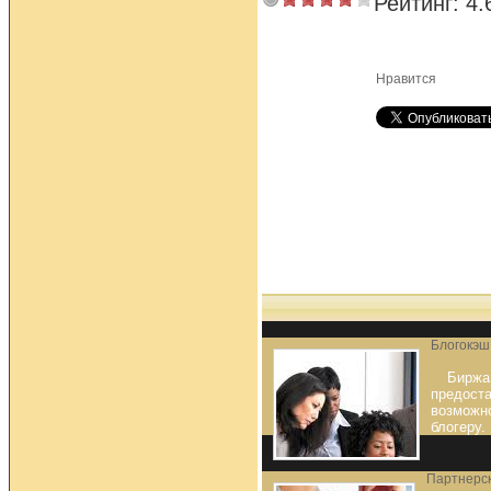
Рейтинг:
4.
Нравится
Блогокэш:
Биржа
предост
возможн
блогеру.
Партнерск