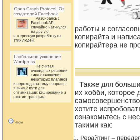
Open Graph Protocol. От
создателей Facebook
Разбираясь с
Facebook API,
случайно наткнулся
работы и согласов
на другую
копирайта и напис
интересную разработку от
этих людей.
копирайтера не про
Глобальное ускорение
Wordpress
Не считая
очевидных решений
типа отключения
некоторых плагинов
Также для больши
и перехода на тему попроще,
я вижу 2 пути для
их хобби, которое 
оптимизации: кэширование и
сжатие траффика.
самосовершенствов
хотите испробовать
ознакомьтесь с не
Часы
такими как:
Рерайтинг – переде