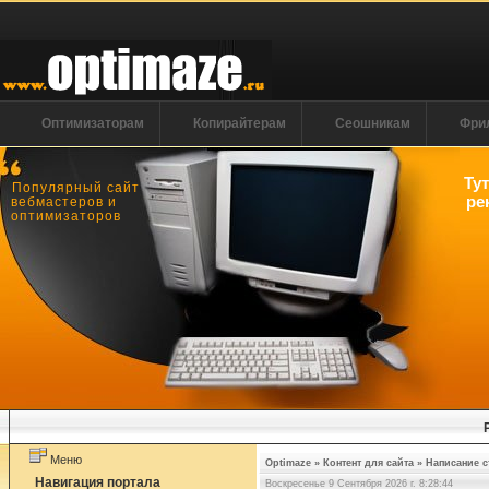
Оптимизаторам
Копирайтерам
Сеошникам
Фри
Ту
Популярный сайт
ре
вебмастеров и
оптимизаторов
Меню
Optimaze
»
Контент для сайта
»
Написание с
Навигация портала
Воскресенье 9 Сентября 2026 г. 8:28:44