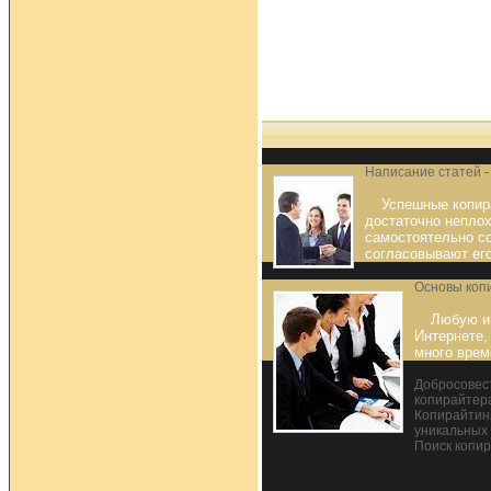
Написание статей -
Успешные копир
достаточно неплох
самостоятельно с
согласовывают его
Основы коп
Любую и
Интернете,
много врем
Добросовест
копирайтер
Копирайтинг
уникальных 
Поиск копи