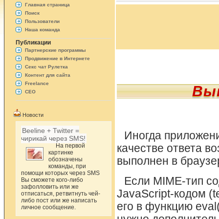
Главная страница
Поиск
Пользователи
Наша команда
Публикации
Партнерские программы
Продвижение в Интернете
Секс чат Рулетка
Контент для сайта
Freelance
Вып
СЕО
Новости
Beeline + Twitter =
Иногда приложени
чирикай через SMS!
На первой
качестве ответа во
картинке
выполнен в браузе
обозначены
команды, при
помощи которых через SMS
Если MIME-тип со
Вы сможете кого-либо
зафолловить или же
JavaScript-кодом (t
отписаться, ретвитнуть чей-
либо пост или же написать
его в функцию eval(
личное сообщение.