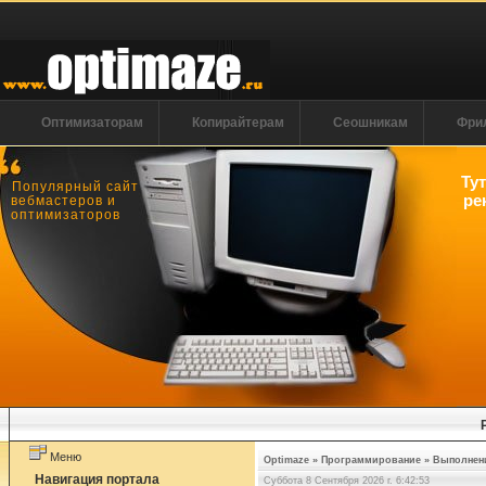
Оптимизаторам
Копирайтерам
Сеошникам
Фри
Ту
Популярный сайт
ре
вебмастеров и
оптимизаторов
Меню
Optimaze
»
Программирование
»
Выполнени
Навигация портала
Суббота 8 Сентября 2026 г. 6:42:53