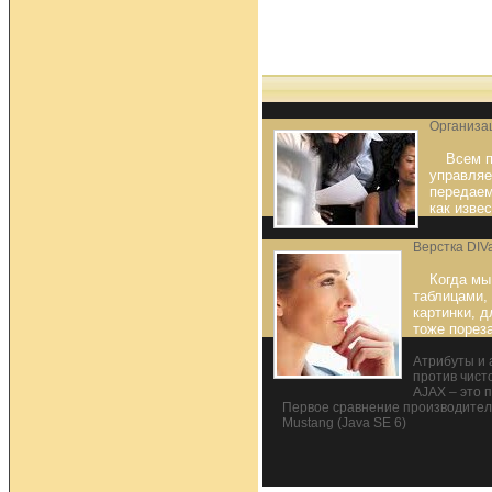
Организац
Всем п
управляе
передаем
как извес
Верстка DIV
Когда мы
таблицами,
картинки, д
тоже порез
Атрибуты и 
против чист
AJAX – это 
Первое сравнение производительн
Mustang (Java SE 6)