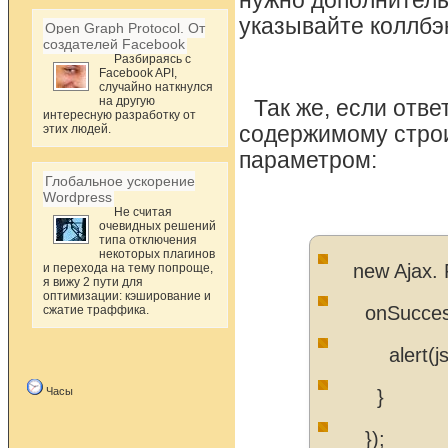
нужно дополнитель
указывайте коллбэ
Open Graph Protocol. От
создателей Facebook
Разбираясь с
Facebook API,
случайно наткнулся
на другую
Так же, если отве
интересную разработку от
этих людей.
содержимому строи
параметром:
Глобальное ускорение
Wordpress
Не считая
очевидных решений
типа отключения
некоторых плагинов
new Ajax. 
и перехода на тему попроще,
я вижу 2 пути для
оптимизации: кэширование и
onSuccess:
сжатие траффика.
alert(json
Часы
}
});