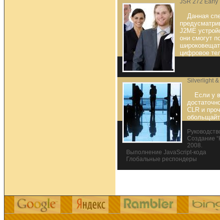
JSR 272 Early 
Данная сп
предусматри
J2ME устройс
они смогут п
широковещате
цифровое те
Silverlight
Если у в
достаточно
CLR и проч
обольщайт
Руководство 
Создание “He
2008.
Выполнение JavaScript-кода
Глобальные респондеры