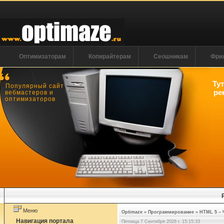
Оптимизаторам
Копирайтерам
Сеошникам
Фри
Ту
Популярный сайт
ре
вебмастеров и
оптимизаторов
Меню
Optimaze
»
Программирование
»
HTML 5 – 
Навигация портала
Пятница 7 Сентября 2026 г. 15:15:33