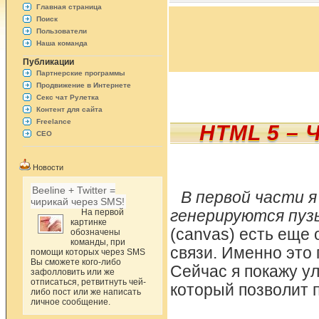
Главная страница
Поиск
Пользователи
Наша команда
Публикации
Партнерские программы
Продвижение в Интернете
Секс чат Рулетка
Контент для сайта
Freelance
HTML 5 – 
СЕО
Новости
Beeline + Twitter =
В первой части я
чирикай через SMS!
На первой
генерируются пузы
картинке
(canvas) есть еще
обозначены
команды, при
связи. Именно это
помощи которых через SMS
Вы сможете кого-либо
Сейчас я покажу у
зафолловить или же
отписаться, ретвитнуть чей-
который позволит п
либо пост или же написать
личное сообщение.