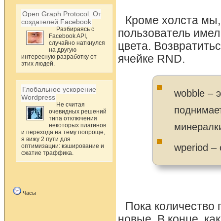
Open Graph Protocol. От
Кроме холста мы,
создателей Facebook
Разбираясь с
пользователь имел
Facebook API,
случайно наткнулся
цвета. Возвратитьс
на другую
ячейке RND.
интересную разработку от
этих людей.
Глобальное ускорение
wobble – 
Wordpress
Не считая
поднимает
очевидных решений
типа отключения
минералки
некоторых плагинов
и перехода на тему попроще,
я вижу 2 пути для
wperiod –
оптимизации: кэширование и
сжатие траффика.
Часы
Пока количество 
новые. В конце, к