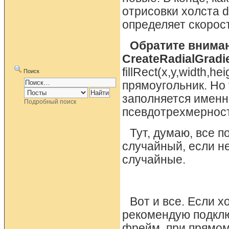
отрисовки холста 
определяет скорос
Обратите внима
CreateRadialGradie
fillRect(x,y,width,
Поиск
прямоугольник. Но 
заполняется именн
Подробный поиск
псевдотрехмернос
Тут, думаю, все 
случайный, если н
случайные.
Вот и все. Если х
рекомендую подклю
фрейм, при прямом