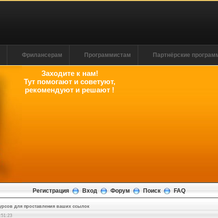
м
Фрилансерам
Программистам
Партнёрские програ
Заходите к нам!
Тут помогают и советуют,
рекомендуют и решают !
Регистрация
Вход
Форум
Поиск
FAQ
урсов для проставления ваших ссылок
:51:24