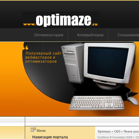
Оптимизаторам
Копирайтерам
Сеошника
Популярный сайт
вебмастеров и
оптимизаторов
Меню
Optimaze
»
СЕО
»
Поиск рес
Навигация портала
Суббота 8 Сентября 2026 г. 15