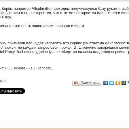
 берём например Allsubmitter проходим получившуюся базу руками, вы
ки (что там в url повторяется, что в титле повторяется или в теле) и ищ
и в яхе.
ипы гестов опять запоминаем признаки и ищем.
учу признаков вас будет напрягать что сервис работает на одиг запрос в
3 прокси, на каждый запрос своя прокся. В IE конечно запаришься менять
itchProxy Tool очень удобно (да не обидется на меня владелец сервиса Г
нг:
4.6
/
5
, основан на
25
голосах.
ится
Поделиться…