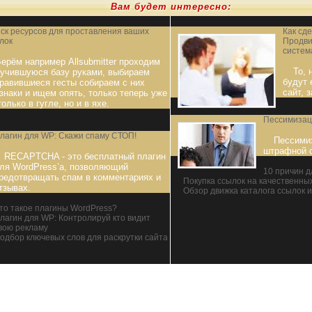
Вам будет интересно:
ск ресурсов для проставления ваших
Как сд
лок
Продви
систем
ерём например Allsubmitter проходим
То, 
учившуюся базу руками, выбираем
будут 
равившиеся гесты собираем с них
сайт, 
знаки и ищем опять, только теперь уже
только в гугле, но и в яхе.
Пессимизац
лагин для WP: Скажи спаму СТОП!
Пессими
штрафной с
RECAPTCHA - это бесплатный плагин
ля WordPress’а, позволяющий
10 причин д
редотвращать спам в комментариях и
Покупка ссылок на качественны
тзывах.
Обзор движка каталога ссылок и 
то такое плагины WordPress?
лагин для WP: Контролируй кто видит
вою рекламу
одбор ключевых слов для раскрутки сайта