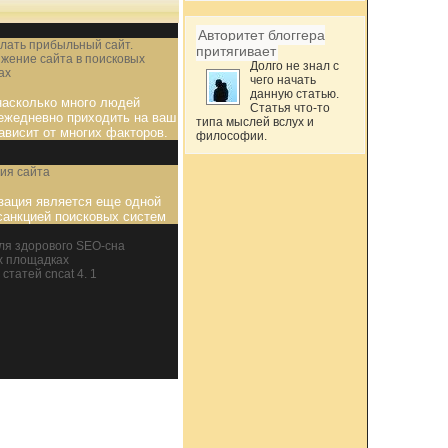
Авторитет блоггера
елать прибыльный сайт.
притягивает
жение сайта в поисковых
Долго не знал с
ах
чего начать
данную статью.
насколько много людей
Статья что-то
ежедневно приходить на ваш
типа мыслей вслух и
зависит от многих факторов.
философии.
ия сайта
зация является еще одной
анкцией поисковых систем
ля здорового SEO-сна
х площадках
статей cncat 4. 1