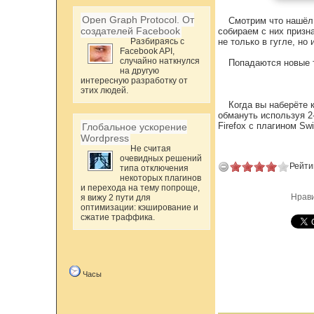
Open Graph Protocol. От
Смотрим что нашёл,
создателей Facebook
собираем с них призна
Разбираясь с
не только в гугле, но 
Facebook API,
случайно наткнулся
Попадаются новые т
на другую
интересную разработку от
этих людей.
Когда вы наберёте к
обмануть используя 2-
Firefox с плагином Sw
Глобальное ускорение
Wordpress
Не считая
очевидных решений
Рейти
типа отключения
некоторых плагинов
и перехода на тему попроще,
Нрав
я вижу 2 пути для
оптимизации: кэширование и
сжатие траффика.
Часы