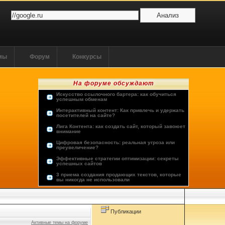
ммы
Форум
Конкурсы
На форуме обсуждают
Искусство ссылочного бартера: как обучиться
успешным обменам
Интерактивный контент: Как привлечь и удержать
посетителей на сайте?
Лига Контента: как создать сайт, который завоюет
внимание
Цифровая безопасность: реальная угроза или
преувеличение?
Эффективные стратегии оптимизации: секреты
успешных сайтов
3 приема создания продающих текстов, которые
вы никогда не использовали
Опыт пользователей: лучшие хостинг-провайдеры
Будущее человечества: космос или виртуальная
реальность?
Публикации
Активные темы на форуме