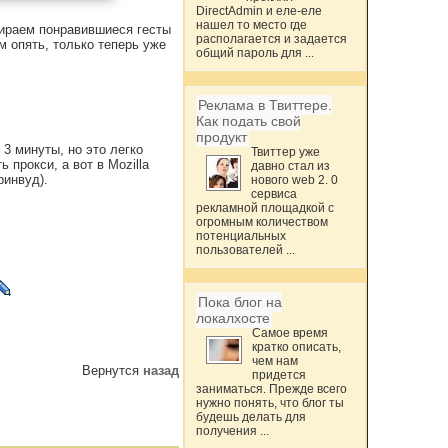
DirectAdmin и еле-еле
нашел то место где
бираем понравившиеся гесты
располагается и задается
ем опять, только теперь уже
общий пароль для ...
Реклама в Твиттере.
Как подать свой
продукт
 3 минуты, но это легко
Твиттер уже
 прокси, а вот в Mozilla
давно стал из
ринвуд).
нового web 2. 0
сервиса
рекламной площадкой с
огромным количеством
потенциальных
пользователей ...
Пока блог на
локалхосте
Самое время
кратко описать,
чем нам
Вернутся
назад
придется
заниматься. Прежде всего
нужно понять, что блог ты
будешь делать для
получения ...