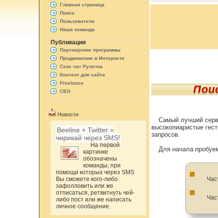
Главная страница
Поиск
Пользователи
Наша команда
Публикации
Партнерские программы
Продвижение в Интернете
Секс чат Рулетка
Контент для сайта
Freelance
Пои
СЕО
Новости
Самый лучший серви
высокопиаристые гесты
Beeline + Twitter =
запросов.
чирикай через SMS!
На первой
Для начала пробуе
картинке
обозначены
команды, при
помощи которых через SMS
Вы сможете кого-либо
Час
зафолловить или же
отписаться, ретвитнуть чей-
Час
либо пост или же написать
личное сообщение.