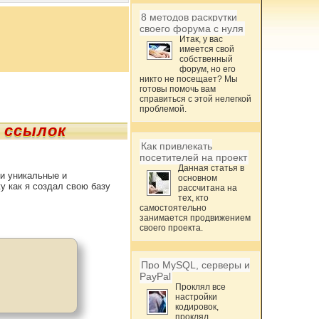
8 методов раскрутки
своего форума с нуля
Итак, у вас
имеется свой
собственный
форум, но его
никто не посещает? Мы
готовы помочь вам
справиться с этой нелегкой
проблемой.
 ссылок
Как привлекать
посетителей на проект
Данная статья в
ти уникальные и
основном
жу как я создал свою базу
рассчитана на
тех, кто
самостоятельно
занимается продвижением
своего проекта.
Про MySQL, серверы и
PayPal
Проклял все
настройки
кодировок,
проклял