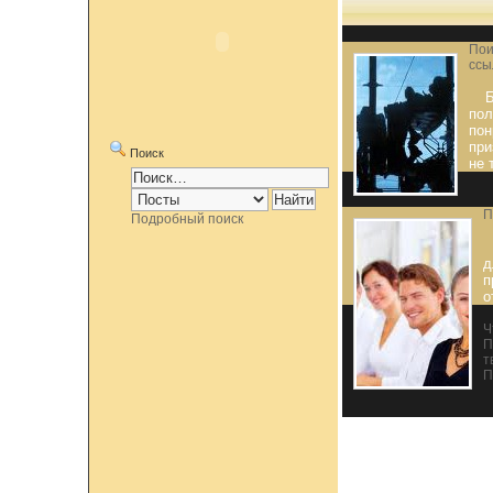
Пои
ссы
Б
пол
пон
при
Поиск
не 
П
Подробный поиск
д
п
о
Ч
П
т
П