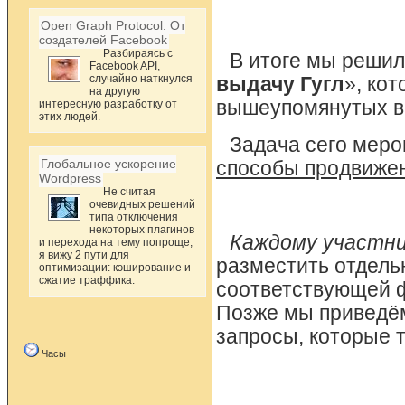
Open Graph Protocol. От
создателей Facebook
Разбираясь с
В итоге мы решил
Facebook API,
случайно наткнулся
выдачу Гугл
», ко
на другую
вышеупомянутых в
интересную разработку от
этих людей.
Задача сего меро
Глобальное ускорение
способы продвиже
Wordpress
Не считая
очевидных решений
типа отключения
некоторых плагинов
Каждому участни
и перехода на тему попроще,
я вижу 2 пути для
разместить отдель
оптимизации: кэширование и
сжатие траффика.
соответствующей ф
Позже мы приведём
запросы, которые 
Часы