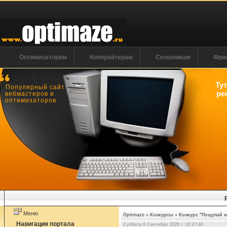
Оптимизаторам
Копирайтерам
Сеошникам
Фри
Ту
Популярный сайт
ре
вебмастеров и
оптимизаторов
Меню
Optimaze
»
Конкурсы
»
Конкурс "Пощупай н
Навигация портала
Суббота 8 Сентября 2026 г. 18:27:40