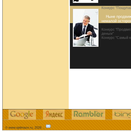
Конкурс "Пощупай
Ныне продвиж
немалой осторо
Конкурс "Продвиг
деньги"
Конкурс "Самый к
© www.optimaze.ru, 2026 .:.