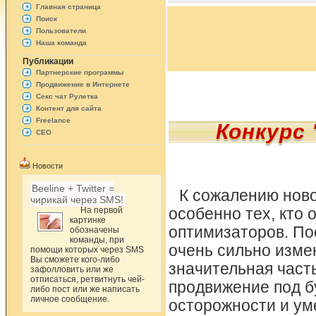
Главная страница
Поиск
Пользователи
Наша команда
Публикации
Партнерские программы
Продвижение в Интернете
Секс чат Рулетка
Контент для сайта
Freelance
Конкурс
СЕО
Новости
Beeline + Twitter =
К сожалению ново
чирикай через SMS!
На первой
особенно тех, кто 
картинке
оптимизаторов. По
обозначены
команды, при
очень сильно измен
помощи которых через SMS
Вы сможете кого-либо
значительная част
зафолловить или же
отписаться, ретвитнуть чей-
продвижение под б
либо пост или же написать
личное сообщение.
осторожности и ум