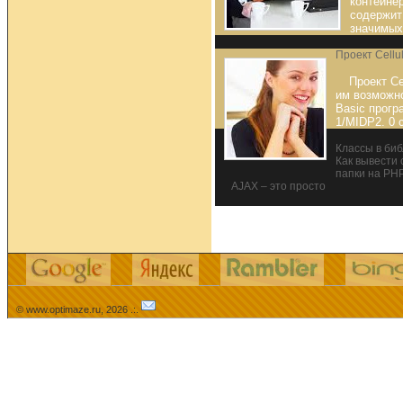
контейне
содержит
значимых
Проект Cellu
Проект Ce
им возможно
Basic прог
1/MIDP2. 0 
Классы в биб
Как вывести
папки на PH
AJAX – это просто
© www.optimaze.ru, 2026 .:.