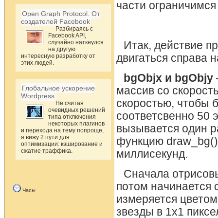
части ограничимс
Open Graph Protocol. От
создателей Facebook
Разбираясь с
Facebook API,
случайно наткнулся
Итак, действие пр
на другую
двигаться справа 
интересную разработку от
этих людей.
bgObjx и bgObjy
Глобальное ускорение
массив со скорость
Wordpress
скоростью, чтобы б
Не считая
очевидных решений
соответсвенно 50 э
типа отключения
некоторых плагинов
вызывается один ра
и перехода на тему попроще,
я вижу 2 пути для
функцию draw_bg() 
оптимизации: кэширование и
сжатие траффика.
миллисекунд.
Сначала отрисовы
потом начинается 
Часы
измеряется цветом
звезды в 1х1 пиксе