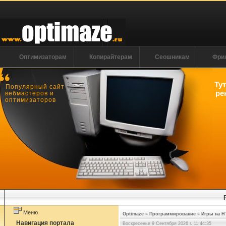
Оптимизаторам
Копирайтерам
Сеошникам
Фри
Ту
Популярный сайт
ре
вебмастеров и
оптимизаторов
Меню
Optimaze
»
Программирование
»
Игры на H
Навигация портала
Воскресенье 9 Сентября 2026 г. 11:44:36