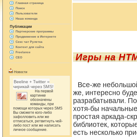
Главная страница
Поиск
Пользователи
Наша команда
Публикации
Партнерские программы
Продвижение в Интернете
Секс чат Рулетка
Контент для сайта
Freelance
Игры на HTM
СЕО
Новости
Beeline + Twitter =
Все-же небольшой
чирикай через SMS!
На первой
же, интересно буде
картинке
разрабатывали. По
обозначены
команды, при
хотя-бы начальные 
помощи которых через SMS
Вы сможете кого-либо
простая аркада-ск
зафолловить или же
отписаться, ретвитнуть чей-
библиотек, которы
либо пост или же написать
личное сообщение.
есть несколько при