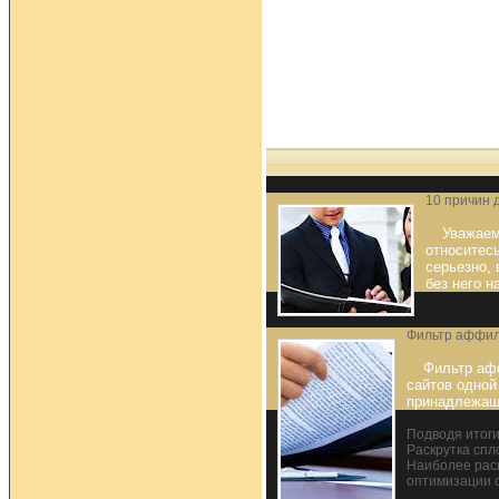
10 причин 
Уважаем
относитесь
серьезно, 
без него н
Фильтр аффил
Фильтр аф
сайтов одной
принадлежащ
Подводя итоги
Раскрутка спл
Наиболее рас
оптимизации 