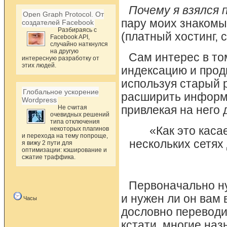
Почему я взялся
Open Graph Protocol. От
пару моих знакомы
создателей Facebook
Разбираясь с
(платный хостинг, с
Facebook API,
случайно наткнулся
на другую
Сам интерес в то
интересную разработку от
этих людей.
индексацию и прод
используя старый р
Глобальное ускорение
расширить информа
Wordpress
Не считая
привлекая на него
очевидных решений
типа отключения
«Как это каса
некоторых плагинов
и перехода на тему попроще,
нескольких сетях 
я вижу 2 пути для
оптимизации: кэширование и
сжатие траффика.
Первоначально ну
и нужен ли он вам 
Часы
дословно переводит
кстати, многие наз