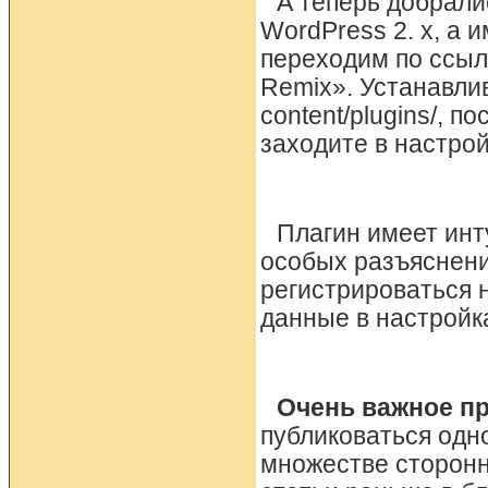
А теперь добрали
WordPress 2. x, а и
переходим по ссылк
Remix». Устанавлив
content/plugins/, п
заходите в настро
Плагин имеет ин
особых разъяснений
регистрироваться н
данные в настройк
Очень важное п
публиковаться одн
множестве сторонн