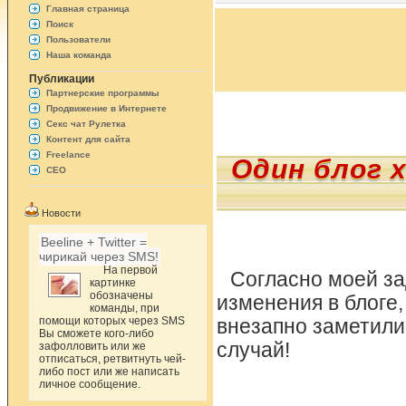
Главная страница
Поиск
Пользователи
Наша команда
Публикации
Партнерские программы
Продвижение в Интернете
Секс чат Рулетка
Контент для сайта
Freelance
Один блог х
СЕО
Новости
Beeline + Twitter =
чирикай через SMS!
На первой
Согласно моей за
картинке
обозначены
изменения в блоге,
команды, при
помощи которых через SMS
внезапно заметили,
Вы сможете кого-либо
случай!
зафолловить или же
отписаться, ретвитнуть чей-
либо пост или же написать
личное сообщение.