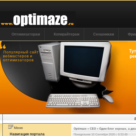
Оптимизаторам
Копирайтерам
Сеошникам
Фри
Ту
Популярный сайт
ре
вебмастеров и
оптимизаторов
Меню
Optimaze
»
СЕО
»
Один блог хорошо, а два
Навигация портала
Понедельник 10 Сентября 2026 г. 6:53:49