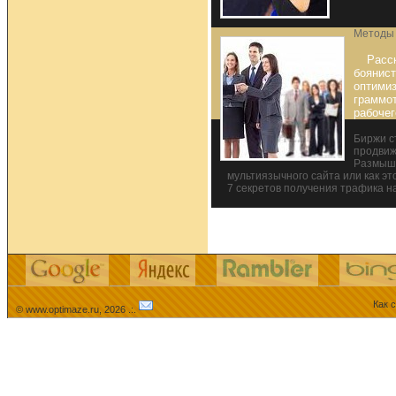
Методы
Расс
боянист
оптимиз
граммо
рабочег
Биржи с
продвиж
Размыш
мультиязычного сайта или как эт
7 секретов получения трафика на
Как 
© www.optimaze.ru, 2026 .:.