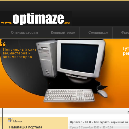
Оптимизаторам
Копирайтерам
Сеошникам
Фри
Ту
Популярный сайт
ре
вебмастеров и
оптимизаторов
Меню
Optimaze
»
СЕО
»
Как сделать скриншот на
Навигация портала
Среда 5 Сентября 2026 г. 23:45:39