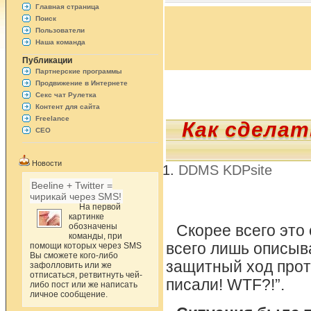
Главная страница
Поиск
Пользователи
Наша команда
Публикации
Партнерские программы
Продвижение в Интернете
Секс чат Рулетка
Контент для сайта
Freelance
Как сделат
СЕО
Новости
DDMS KDPsite
Beeline + Twitter =
чирикай через SMS!
На первой
картинке
обозначены
Скорее всего это 
команды, при
всего лишь описыва
помощи которых через SMS
Вы сможете кого-либо
защитный ход проти
зафолловить или же
отписаться, ретвитнуть чей-
писали! WTF?!”.
либо пост или же написать
личное сообщение.