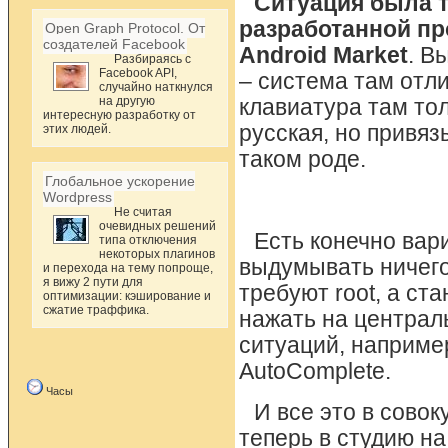
Ситуация была т
разработанной пр
Open Graph Protocol. От
создателей Facebook
Android Market
. В
Разбираясь с
Facebook API,
– система там отли
случайно наткнулся
на другую
клавиатура там тол
интересную разработку от
русская, но привяз
этих людей.
таком роде.
Глобальное ускорение
Wordpress
Не считая
очевидных решений
Есть конечно вар
типа отключения
некоторых плагинов
выдумывать ничего
и перехода на тему попроще,
я вижу 2 пути для
требуют root, а ст
оптимизации: кэширование и
сжатие траффика.
нажать на централь
ситуаций, наприме
AutoComplete.
Часы
И все это в совок
теперь в студию на