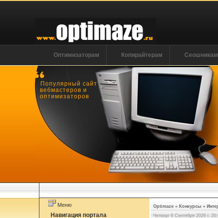
Оптимизаторам
Копирайтерам
Сеошника
Популярный сайт
вебмастеров и
оптимизаторов
Меню
Optimaze
»
Конкурсы
»
Инте
Навигация портала
Четверг 6 Сентября 2026 г. 20: