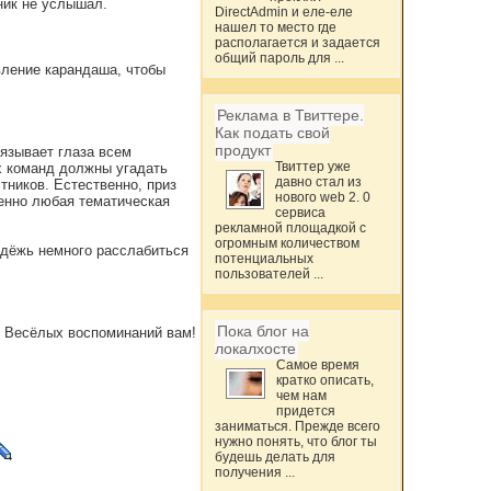
ник не услышал.
DirectAdmin и еле-еле
нашел то место где
располагается и задается
общий пароль для ...
вление карандаша, чтобы
Реклама в Твиттере.
Как подать свой
продукт
вязывает глаза всем
Твиттер уже
х команд должны угадать
давно стал из
тников. Естественно, приз
нового web 2. 0
шенно любая тематическая
сервиса
рекламной площадкой с
огромным количеством
одёжь немного расслабиться
потенциальных
пользователей ...
Пока блог на
Весёлых воспоминаний вам!
локалхосте
Самое время
кратко описать,
чем нам
придется
заниматься. Прежде всего
нужно понять, что блог ты
будешь делать для
получения ...