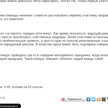
торое можно довольно легко нарисовать, только так, чтобы первый участ
ник команды начинает словесно рассказывать первому участнику напра
ть это животное.
ет составлять порядка пяти минут. Как время окончиться, ведущий раз
и смогли просмотреть собственные шедевры. Затем участники остальны
то необязательное правило, а просто один из пунктов развлекающих учас
но переданный рисунок. В качестве приза может быть подобрана совер
конкурс проводить где-то в середине молодёжного праздника, когда мол
ерой праздника. Такой конкурс поможет сблизить людей между собой.
нг:
4.5
/
5
, основан на
25
голосах.
ится
Поделиться…