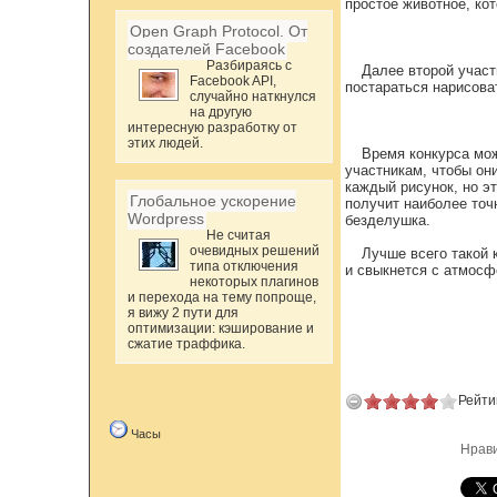
простое животное, ко
Open Graph Protocol. От
создателей Facebook
Разбираясь с
Далее второй участ
Facebook API,
постараться нарисова
случайно наткнулся
на другую
интересную разработку от
этих людей.
Время конкурса мож
участникам, чтобы он
каждый рисунок, но э
Глобальное ускорение
получит наиболее точ
Wordpress
безделушка.
Не считая
очевидных решений
Лучше всего такой 
типа отключения
и свыкнется с атмосф
некоторых плагинов
и перехода на тему попроще,
я вижу 2 пути для
оптимизации: кэширование и
сжатие траффика.
Рейти
Часы
Нрав