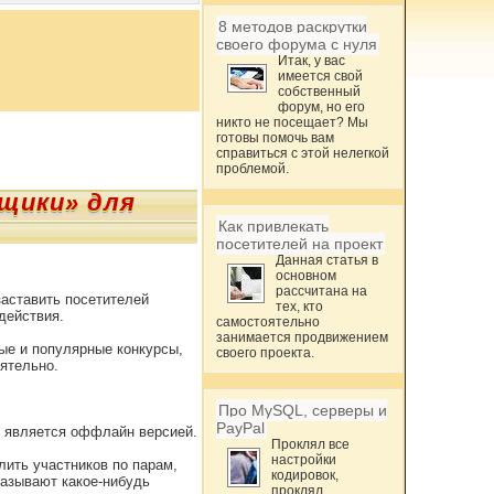
8 методов раскрутки
своего форума с нуля
Итак, у вас
имеется свой
собственный
форум, но его
никто не посещает? Мы
готовы помочь вам
справиться с этой нелегкой
проблемой.
щики» для
Как привлекать
посетителей на проект
Данная статья в
основном
рассчитана на
заставить посетителей
тех, кто
действия.
самостоятельно
занимается продвижением
е и популярные конкурсы,
своего проекта.
ятельно.
Про MySQL, серверы и
PayPal
е является оффлайн версией.
Проклял все
настройки
лить участников по парам,
кодировок,
азывают какое-нибудь
проклял