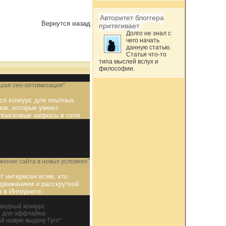
Авторитет блоггера
Вернутся
назад
притягивает
Долго не знал с
чего начать
данную статью.
Статья что-то
типа мыслей вслух и
философии.
чшая сео-оптимизация"
ся конкурс для опытных
ров, которые умеют
поисковые запросы в сети.
жение сайта в новых условиях"
т интересен всем, кто
движением и расскруткой
в в Интернете.
андный конкурс
» для оффлайна
й новую выдачу Гугл"