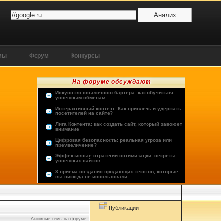
ммы
Форум
Конкурсы
На форуме обсуждают
Искусство ссылочного бартера: как обучиться
успешным обменам
Интерактивный контент: Как привлечь и удержать
посетителей на сайте?
Лига Контента: как создать сайт, который завоюет
внимание
Цифровая безопасность: реальная угроза или
преувеличение?
Эффективные стратегии оптимизации: секреты
успешных сайтов
3 приема создания продающих текстов, которые
вы никогда не использовали
Опыт пользователей: лучшие хостинг-провайдеры
Будущее человечества: космос или виртуальная
реальность?
Публикации
Активные темы на форуме