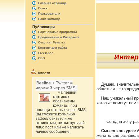
Главная страница
Поиск
Пользователи
Наша команда
Публикации
Партнерские программы
Продвижение в Интернете
Секс чат Рулетка
Контент для сайта
Freelance
Интер
СЕО
Новости
Beeline + Twitter =
Думаю, значительно
чирикай через SMS!
общаться – это приду
На первой
картинке
Наш уникальный пр
обозначены
которые помогут вам 
команды, при
помощи которых через SMS
Вы сможете кого-либо
зафолловить или же
Сегодня хочу ра
отписаться, ретвитнуть чей-
либо пост или же написать
Смысл конкурса:
б
личное сообщение.
желательно разнополы