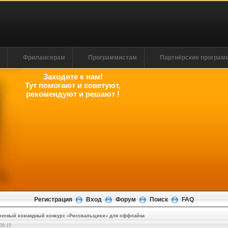
м
Фрилансерам
Программистам
Партнёрские програ
Заходите к нам!
Тут помогают и советуют,
рекомендуют и решают !
Регистрация
Вход
Форум
Поиск
FAQ
ресный командный конкурс «Рисовальщики» для оффлайна
06:16