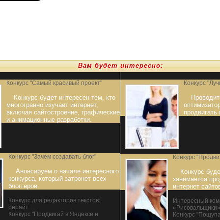
Вам будет интересно:
Конкурс "Самый красивый проект"
Конкурс "Лу
Конкурс будет интересен тем, кто
Проводит
многогранно изучает интернет,
оптимизато
включая сайтостроение, графические
продвигать 
и анимационные разработки.
Конкурс "Зачем создавать блог"
Конкурс "Продви
Анонсируем о начале интересного
Конкурс буде
конкурса, который затронет всех
занимается про
блоггеров.
интернет сайто
Конкурс для редакторов текстов:
Интересный ком
рерайт
«Рисовальщики
Конкурс "Продвигай в Яндексе и
Конкурс "Пощупа