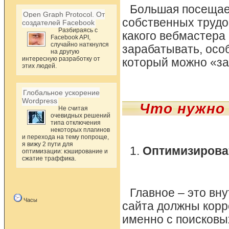
Большая посещае
Open Graph Protocol. От
собственных трудо
создателей Facebook
Разбираясь с
какого вебмастера
Facebook API,
случайно наткнулся
зарабатывать, осо
на другую
интересную разработку от
который можно «за
этих людей.
Глобальное ускорение
Wordpress
Что нужно
Не считая
очевидных решений
типа отключения
некоторых плагинов
и перехода на тему попроще,
я вижу 2 пути для
1.
Оптимизироват
оптимизации: кэширование и
сжатие траффика.
Главное – это вн
Часы
сайта должны корр
именно с поисковы