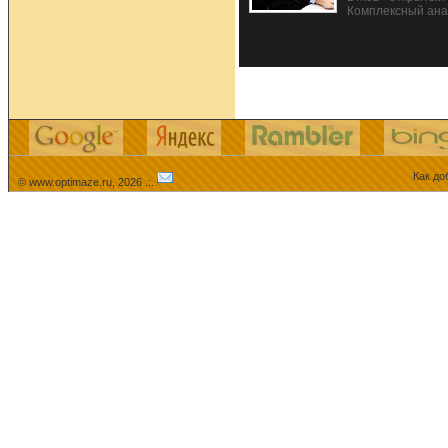
Комплексный ана
Как до
© www.optimaze.ru, 2026 .:.