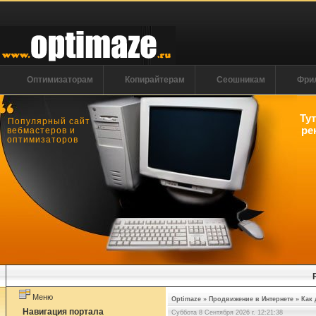
Оптимизаторам
Копирайтерам
Сеошникам
Фри
Ту
Популярный сайт
ре
вебмастеров и
оптимизаторов
Меню
Optimaze
»
Продвижение в Интернете
»
Как 
Навигация портала
Суббота 8 Сентября 2026 г. 12:21:39