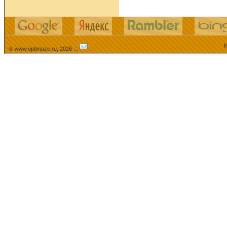
К
© www.optimaze.ru, 2026 .:.