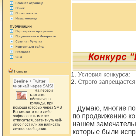
Главная страница
Поиск
Пользователи
Наша команда
Публикации
Партнерские программы
Продвижение в Интернете
Секс чат Рулетка
Контент для сайта
Freelance
Конкурс "
СЕО
Новости
Условия конкурса:
Строго запрещается
Beeline + Twitter =
чирикай через SMS!
На первой
картинке
обозначены
команды, при
Думаю, многие п
помощи которых через SMS
Вы сможете кого-либо
по продвижению ко
зафолловить или же
отписаться, ретвитнуть чей-
нашем замечательн
либо пост или же написать
личное сообщение.
которые были испр