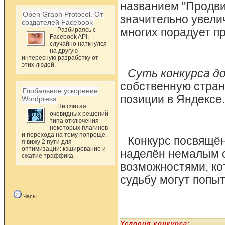
названием "Продви
Open Graph Protocol. От
значительно увелич
создателей Facebook
Разбираясь с
многих порадует п
Facebook API,
случайно наткнулся
на другую
интересную разработку от
этих людей.
Суть конкурса д
собственную стран
Глобальное ускорение
позиции в Яндексе.
Wordpress
Не считая
очевидных решений
типа отключения
некоторых плагинов
и перехода на тему попроще,
Конкурс посвящён
я вижу 2 пути для
оптимизации: кэширование и
наделён немалым 
сжатие траффика.
возможностями, ко
судьбу могут попыт
Часы
Условия конкурса: