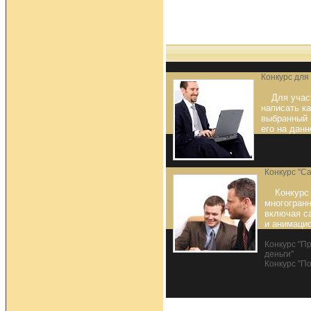
Конкурс для
Для учас
написать к
выбранный 
его на данн
Конкурс "С
Конкурс 
многогранн
включая с
и анимацио
Конкурс "П
деньги"
Конкурс "П