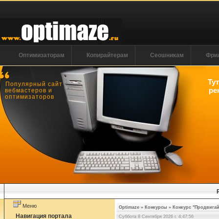
Оптимизаторам
Копирайтерам
Сеошникам
Фри
Ту
Популярный сайт
ре
вебмастеров и
оптимизаторов
Меню
Optimaze
»
Конкурсы
»
Конкурс "Продвигай
Навигация портала
Суббота 8 Сентября 2026 г. 4:47:57