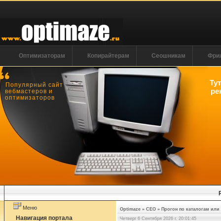
Оптимизаторам
Копирайтерам
Сеошникам
Фри
Ту
Популярный сайт
ре
вебмастеров и
оптимизаторов
Меню
Optimaze
»
СЕО
»
Прогон по каталогам или
Навигация портала
Четверг 6 Сентября 2026 г. 20:01:46