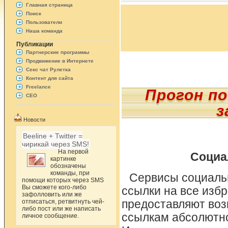
Главная страница
Поиск
Пользователи
Наша команда
Публикации
Партнерские программы
Продвижение в Интернете
Секс чат Рулетка
Контент для сайта
Freelance
Прогон п
СЕО
з
Новости
Beeline + Twitter =
чирикай через SMS!
На первой
Социа
картинке
обозначены
команды, при
Сервисы социальн
помощи которых через SMS
Вы сможете кого-либо
ссылки на все изб
зафолловить или же
отписаться, ретвитнуть чей-
предоставляют воз
либо пост или же написать
ссылкам абсолютно
личное сообщение.