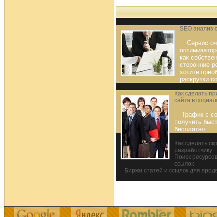
SEO анализ с
Сервис оч
оптимизатор
как собствен
сторонние р
хотите прио
раскрутки с
Как сделать п
сайта в социал
Трафик с с
получить быст
бесплатно.
Как сделать ск
разработчику
Поиск ресурсо
ссылок
Биржи статей и ссылок для прод