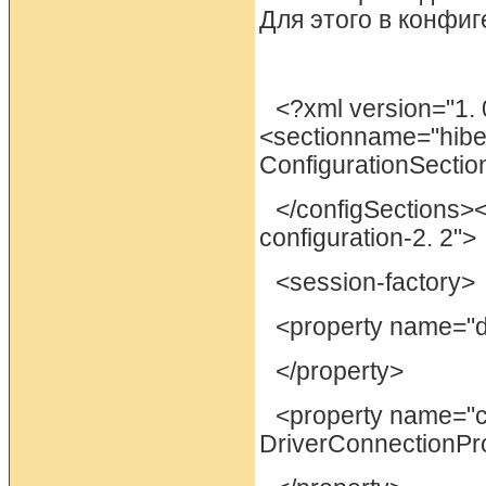
Для этого в конфиг
<?xml version="1. 
<sectionname="hiber
ConfigurationSectio
</configSections><
configuration-2. 2">
<session-factory>
<property name="d
</property>
<property name="c
DriverConnectionPr