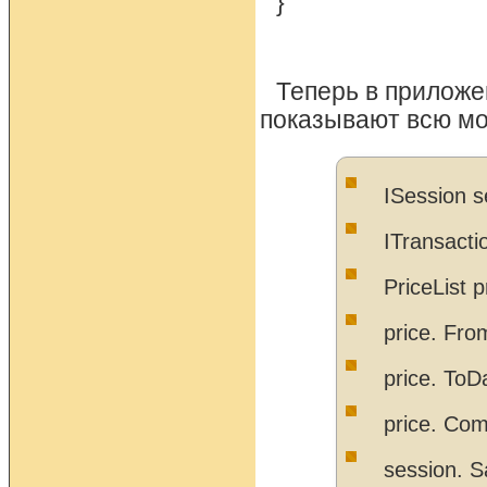
}
Теперь в приложе
показывают всю мо
ISession s
ITransacti
PriceList p
priсe. Fr
priсe. To
priсe. Com
session. S