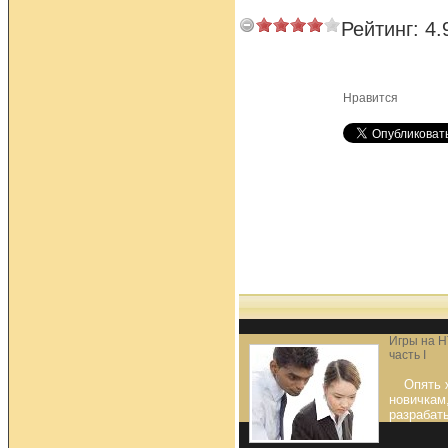
Рейтинг:
4.
Нравится
Игры на H
часть I
Опять 
новичкам,
разрабат