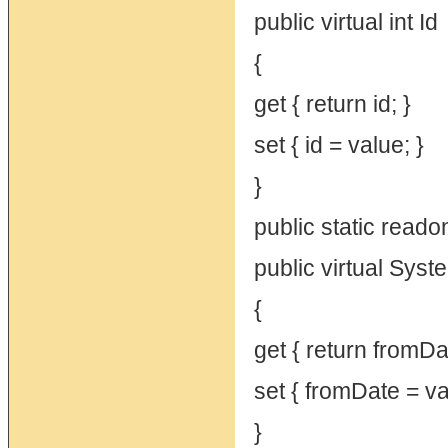
public virtual int Id
{
get { return id; }
set { id = value; }
}
public static read
public virtual Sy
{
get { return fromDa
set { fromDate = va
}