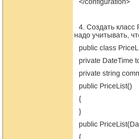
</configuration>
4. Создать класс 
надо учитывать, ч
public class PriceL
private DateTime t
private string com
public PriceList()
{
}
public PriceList(D
{