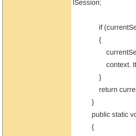
ISession;
if (currentSess
{
currentSession 
context. Items[
}
return current
}
public static vo
{