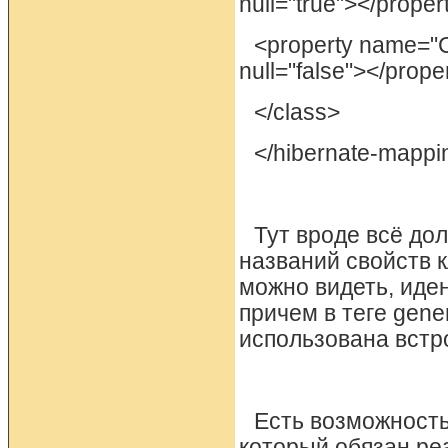
null="true"></proper
<property name="C
null="false"></prope
</class>
</hibernate-mappi
Тут вроде всё до
названий свойств к
можно видеть, иде
причем в теге gener
использована встр
Есть возможность
который обязан реа