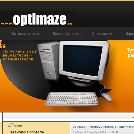
Оптимизаторам
Копирайтерам
Сеошникам
Фри
Ту
Популярный сайт
ре
вебмастеров и
оптимизаторов
Меню
Optimaze
»
Программирование
»
Библиотек
Навигация портала
Суббота 8 Сентября 2026 г. 4:58:50