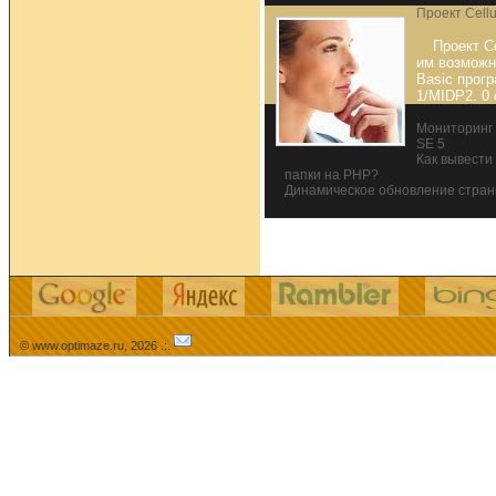
Проект Cellu
Проект C
им возможн
Basic прог
1/MIDP2. 0
Мониторинг 
SE 5
Как вывести
папки на PHP?
Динамическое обновление страни
© www.optimaze.ru, 2026 .:.