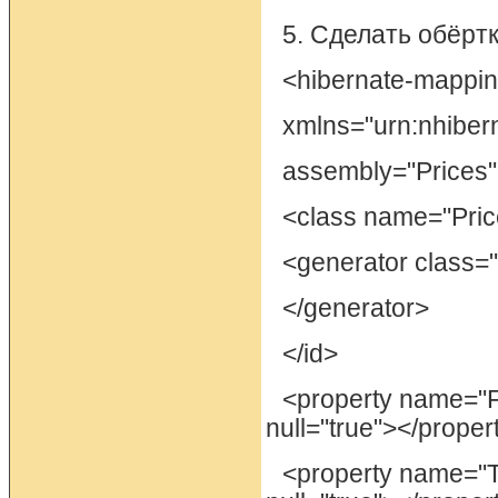
5. Сделать обёртк
<hibernate-mappi
xmlns="urn:nhiber
assembly="Prices
<class name="Pric
<generator class="
</generator>
</id>
<property name="
null="true"></proper
<property name="T