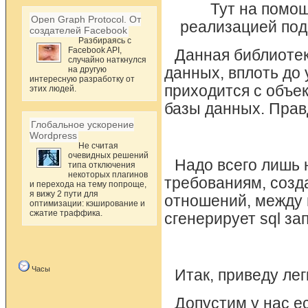
Тут на помо
Open Graph Protocol. От
реализацией под 
создателей Facebook
Разбираясь с
Facebook API,
Данная библиотек
случайно наткнулся
на другую
данных, вплоть до
интересную разработку от
приходится с объе
этих людей.
базы данных. Прав
Глобальное ускорение
Wordpress
Не считая
очевидных решений
Надо всего лишь
типа отключения
некоторых плагинов
требованиям, созд
и перехода на тему попроще,
я вижу 2 пути для
отношений, между 
оптимизации: кэширование и
сжатие траффика.
сгенерирует sql за
Часы
Итак, приведу ле
Допустим у нас е