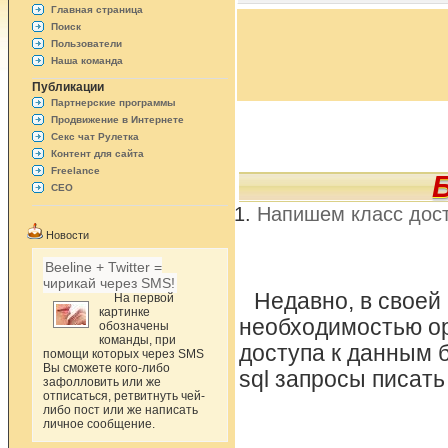
Главная страница
Поиск
Пользователи
Наша команда
Публикации
Партнерские программы
Продвижение в Интернете
Секс чат Рулетка
Контент для сайта
Freelance
СЕО
Напишем класс досту
Новости
Beeline + Twitter =
чирикай через SMS!
Недавно, в своей
На первой
картинке
необходимостью ор
обозначены
команды, при
доступа к данным б
помощи которых через SMS
Вы сможете кого-либо
sql запросы писать
зафолловить или же
отписаться, ретвитнуть чей-
либо пост или же написать
личное сообщение.