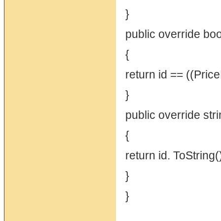
}
public override boo
{
return id == ((PriceL
}
public override str
{
return id. ToString(
}
}