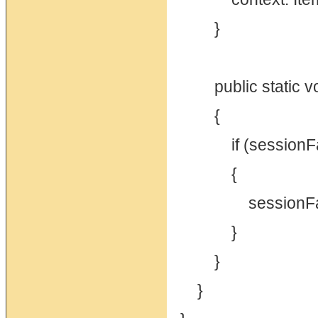
}
public static vo
{
if (sessionFact
{
sessionFactor
}
}
}