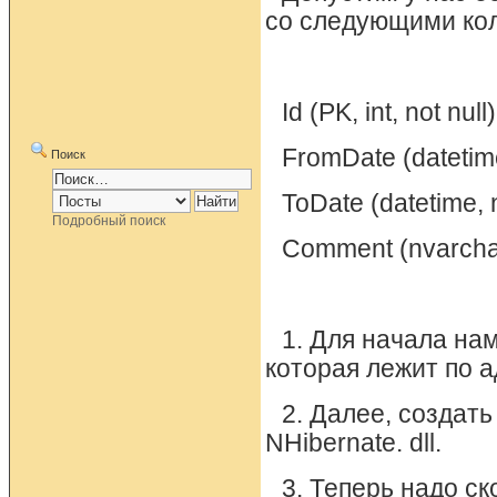
со следующими ко
Id (PK, int, not null)
FromDate (datetime
Поиск
ToDate (datetime, n
Подробный поиск
Comment (nvarchar
1. Для начала на
которая лежит по ад
2. Далее, создать
NHibernate. dll.
3. Теперь надо с