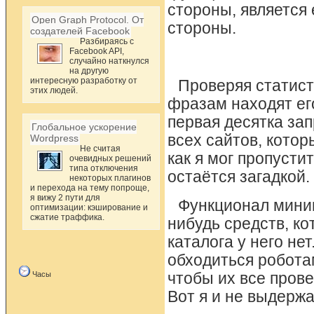
стороны, является
Open Graph Protocol. От
стороны.
создателей Facebook
Разбираясь с
Facebook API,
случайно наткнулся
на другую
интересную разработку от
Проверяя статист
этих людей.
фразам находят его
первая десятка зап
Глобальное ускорение
всех сайтов, котор
Wordpress
Не считая
как я мог пропусти
очевидных решений
типа отключения
остаётся загадкой.
некоторых плагинов
и перехода на тему попроще,
я вижу 2 пути для
Функционал миним
оптимизации: кэширование и
сжатие траффика.
нибудь средств, к
каталога у него не
обходиться роботам
Часы
чтобы их все пров
Вот я и не выдерж