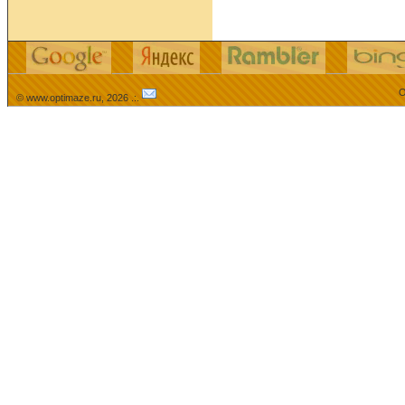
О
© www.optimaze.ru, 2026 .:.