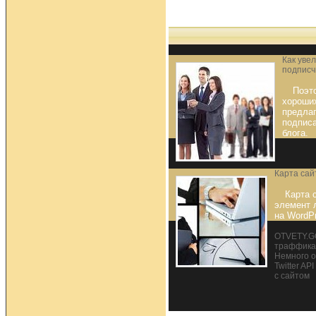
Как уве
подписч
Поэт
хороших
предла
подписа
блога.
Карта сай
Карта 
элемент 
на WordP
OTVETY.G
траффика
Немного о
Twitter A
с сайтом