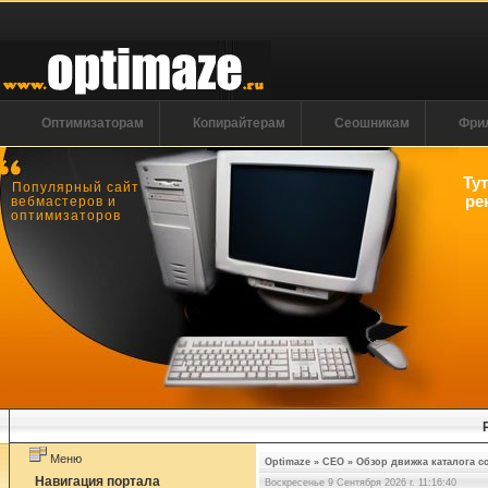
Оптимизаторам
Копирайтерам
Сеошникам
Фри
Ту
Популярный сайт
ре
вебмастеров и
оптимизаторов
Меню
Optimaze
»
СЕО
»
Обзор движка каталога сс
Навигация портала
Воскресенье 9 Сентября 2026 г. 11:16:40