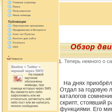
Главная страница
Поиск
Пользователи
Наша команда
Публикации
Партнерские программы
Продвижение в Интернете
Секс чат Рулетка
Контент для сайта
Freelance
Обзор дви
СЕО
Новости
Теперь немного о с
Beeline + Twitter =
чирикай через SMS!
На первой
картинке
обозначены
На днях приобрёл 
команды, при
Отдал за годовую 
помощи которых через SMS
Вы сможете кого-либо
каталогов сомнению
зафолловить или же
отписаться, ретвитнуть чей-
скрипт, стоявший р
либо пост или же написать
личное сообщение.
функциями. Его ми