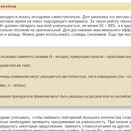
текстов
риходится искать исходники самостоятельно. Для заказчика это весьма 
екоторое время на поиск подходящего материала. За такую работу обыч
айт должен обладать высокой уникальностью, не менее 92 – 94%, а в иде
 сильно похожим на оригинальный. Для достижения максимального эффе
но и абзацы. Можно даже использовать словарь синонимов. Еще при вы
исла можно заменять словами (4 - четыре), нумерацию пунктов – арабскими и
рами или же тире;
диницы измерения могут указываться как полностью, так и сокращенно (см – са
ммы, л – литры);
азвания брендов или фамилии могут быть указаны на русском или на английск
димо учитывать, чтобы избежать повторений большого количества слов
тью необходимо проверять программами на уникальность. При низком у
еределать некоторые предложения, заменить словосочетания на другие.
ытный копирайтер иногда совершает ошибки. Если же Вы чего-то не умее