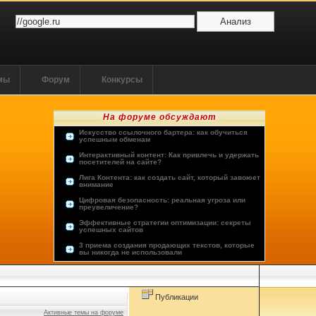
ммы
Форум
Конкурсы
На форуме обсуждают
Искусство ссылочного бартера: как обучиться
успешным обменам
Интерактивный контент: Как привлечь и удержать
посетителей на сайте?
Лига Контента: как создать сайт, который завоюет
внимание
Цифровая безопасность: реальная угроза или
преувеличение?
Эффективные стратегии оптимизации: секреты
успешных сайтов
3 приема создания продающих текстов, которые
вы никогда не использовали
Опыт пользователей: лучшие хостинг-провайдеры
Будущее человечества: космос или виртуальная
реальность?
Публикации
Активные темы на форуме