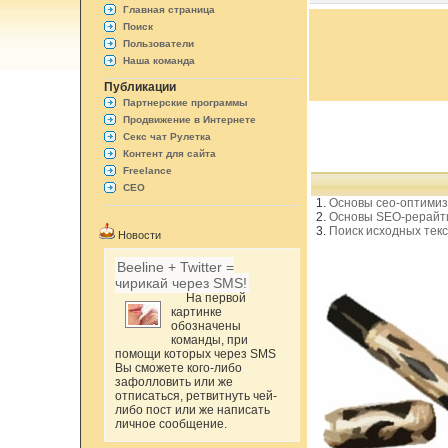
Главная страница
Поиск
Пользователи
Наша команда
Публикации
Партнерские программы
Продвижение в Интернете
Секс чат Рулетка
Контент для сайта
Freelance
СЕО
Основы сео-оптимиз
Основы SEO-рерайт
Поиск исходных тек
Новости
Beeline + Twitter =
чирикай через SMS!
На первой
картинке
обозначены
команды, при
помощи которых через SMS
Вы сможете кого-либо
зафолловить или же
отписаться, ретвитнуть чей-
либо пост или же написать
личное сообщение.