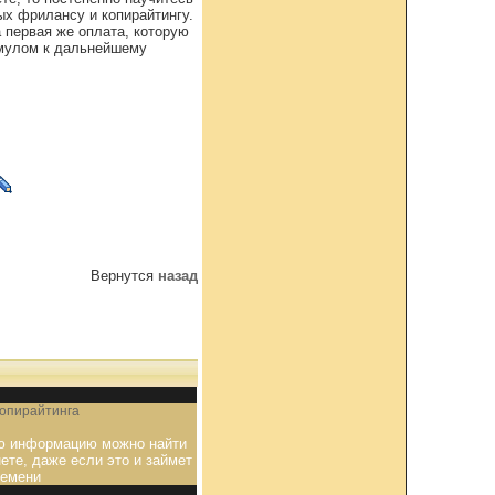
ых фрилансу и копирайтингу.
 первая же оплата, которую
имулом к дальнейшему
Вернутся
назад
опирайтинга
 информацию можно найти
ете, даже если это и займет
ремени