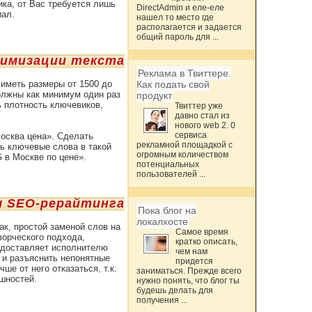
ика, от Вас требуется лишь
DirectAdmin и еле-еле
иал.
нашел то место где
располагается и задается
общий пароль для ...
тимизации текста
Реклама в Твиттере.
 иметь размеры от 1500 до
Как подать свой
олжны как минимум один раз
продукт
ь плотность ключевиков,
Твиттер уже
давно стал из
нового web 2. 0
сервиса
осква цена». Сделать
рекламной площадкой с
ть ключевые слова в такой
огромным количеством
 в Москве по цене».
потенциальных
пользователей ...
 SEO-рерайтинга
Пока блог на
локалхосте
ак, простой заменой слов на
Самое время
ворческого подхода,
кратко описать,
редоставляет исполнителю
чем нам
 и разъяснить непонятные
придется
е от него отказаться, т.к.
заниматься. Прежде всего
шностей.
нужно понять, что блог ты
будешь делать для
получения ...