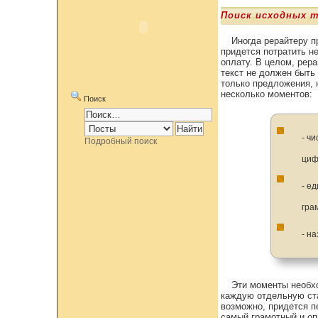
Поиск исходных 
Иногда рерайтеру п
придется потратить н
оплату. В целом, рер
текст не должен быть
только предложения, 
несколько моментов:
Поиск
- ч
Подробный поиск
циф
- е
гра
- н
Эти моменты необхо
каждую отдельную ста
возможно, придется п
самый грамотный и оп