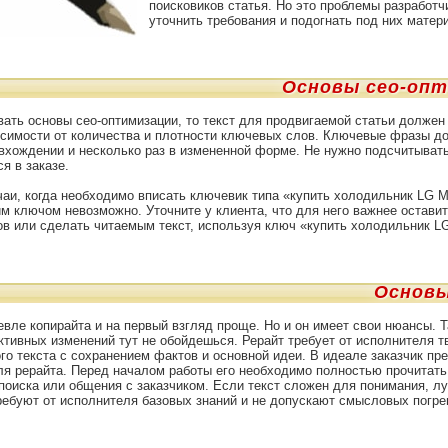
поисковиков статья. Но это проблемы разработч
уточнить требования и подогнать под них матер
Основы сео-оп
ать основы сео-оптимизации, то текст для продвигаемой статьи должен
исимости от количества и плотности ключевых слов. Ключевые фразы д
вхождении и несколько раз в измененной форме. Не нужно подсчитыват
ся в заказе.
аи, когда необходимо вписать ключевик типа «купить холодильник LG М
им ключом невозможно. Уточните у клиента, что для него важнее остави
в или сделать читаемым текст, используя ключ «купить холодильник LG
Основы
вле копирайта и на первый взгляд проще. Но и он имеет свои нюансы. Т
ктивных изменений тут не обойдешься. Рерайт требует от исполнителя т
го текста с сохранением фактов и основной идеи. В идеале заказчик п
я рерайта. Перед началом работы его необходимо полностью прочитать
оиска или общения с заказчиком. Если текст сложен для понимания, лучш
ебуют от исполнителя базовых знаний и не допускают смысловых погре