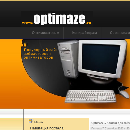
Оптимизаторам
Копирайтерам
Сеошника
Популярный сайт
вебмастеров и
оптимизаторов
Меню
Optimaze
»
Контент для сайт
Навигация портала
Пятница 7 Сентября 2026 г. 20