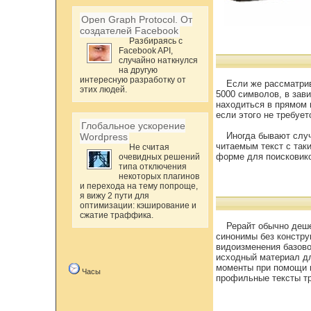
Open Graph Protocol. От
создателей Facebook
Разбираясь с
Facebook API,
случайно наткнулся
на другую
интересную разработку от
Если же рассматрив
этих людей.
5000 символов, в зав
находиться в прямом 
если этого не требует
Глобальное ускорение
Иногда бывают случ
Wordpress
читаемым текст с так
Не считая
форме для поисковико
очевидных решений
типа отключения
некоторых плагинов
и перехода на тему попроще,
я вижу 2 пути для
оптимизации: кэширование и
сжатие траффика.
Рерайт обычно деше
синонимы без констру
видоизменения базово
исходный материал дл
моменты при помощи п
Часы
профильные тексты тр