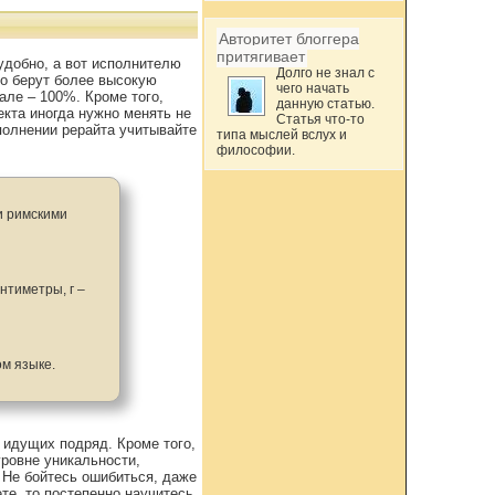
Авторитет блоггера
притягивает
удобно, а вот исполнителю
Долго не знал с
но берут более высокую
чего начать
але – 100%. Кроме того,
данную статью.
кта иногда нужно менять не
Статья что-то
полнении рерайта учитывайте
типа мыслей вслух и
философии.
ли римскими
нтиметры, г –
ом языке.
 идущих подряд. Кроме того,
ровне уникальности,
 Не бойтесь ошибиться, даже
те, то постепенно научитесь