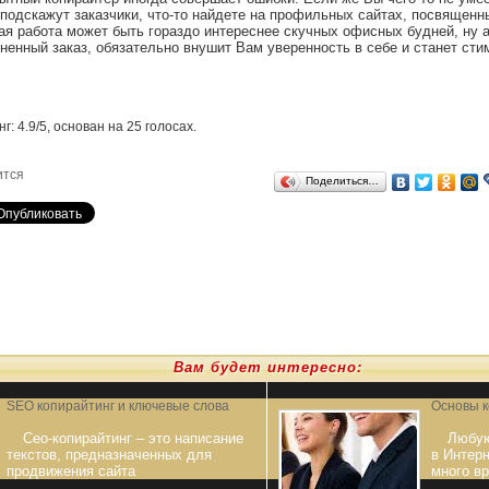
о подскажут заказчики, что-то найдете на профильных сайтах, посвященн
ая работа может быть гораздо интереснее скучных офисных будней, ну а
ненный заказ, обязательно внушит Вам уверенность в себе и станет ст
нг:
4.9
/
5
, основан на
25
голосах.
ится
Поделиться…
Вам будет интересно:
SEO копирайтинг и ключевые слова
Основы к
Сео-копирайтинг – это написание
Любую
текстов, предназначенных для
в Интерн
продвижения сайта
много в