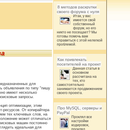
8 методов раскрутки
своего форума с нуля
Итак, у вас
имеется свой
собственный
форум, но его
никто не посещает? Мы
готовы помочь вам
справиться с этой нелегкой
проблемой.
ва
Как привлекать
посетителей на проект
Данная статья в
основном
рассчитана на
тех, кто
предназначенных для
самостоятельно
ть объявления по типу "пишу
занимается продвижением
ычно имеют несколько
своего проекта.
поисковые запросы.
нцип оптимизации, этим
Про MySQL, серверы и
т-ресурсов. От копирайтера
PayPal
ием тех ключевых слов, на
Проклял все
сположение может отличаться
настройки
поисковых машин постоянно
кодировок,
ыглядеть идеальная для
проклял