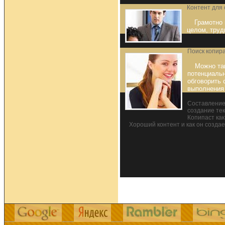
Контент для 
Грамотно 
целом, труд
Поиск копир
Можно та
потенциаль
обговорить 
выполнения 
Составление
создание те
Копипаст ка
Хороший контент и как он созда