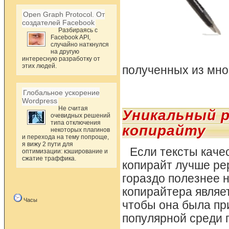
Open Graph Protocol. От
создателей Facebook
Разбираясь с
Facebook API,
случайно наткнулся
на другую
интересную разработку от
этих людей.
полученных из мно
Глобальное ускорение
Wordpress
Не считая
Уникальный 
очевидных решений
типа отключения
копирайту
некоторых плагинов
и перехода на тему попроще,
я вижу 2 пути для
Если тексты качес
оптимизации: кэширование и
сжатие траффика.
копирайт лучше ре
гораздо полезнее 
копирайтера являе
Часы
чтобы она была пр
популярной среди 