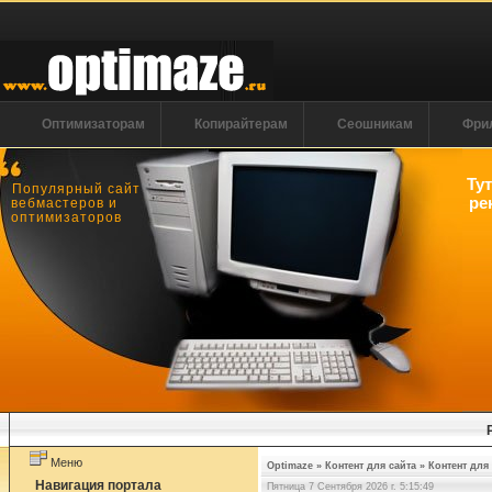
Оптимизаторам
Копирайтерам
Сеошникам
Фри
Ту
Популярный сайт
ре
вебмастеров и
оптимизаторов
Меню
Optimaze
»
Контент для сайта
»
Контент для
Навигация портала
Пятница 7 Сентября 2026 г. 5:15:50