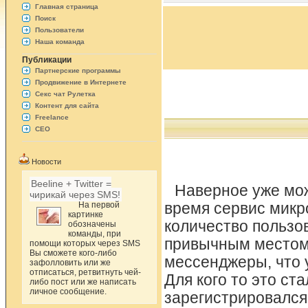
Главная страница
Поиск
Пользователи
Наша команда
Публикации
Партнерские программы
Продвижение в Интернете
Секс чат Рулетка
Контент для сайта
Freelance
СЕО
Новости
Beeline + Twitter =
Наверное уже мож
чирикай через SMS!
На первой
время сервис микр
картинке
количество пользов
обозначены
команды, при
привычным местом 
помощи которых через SMS
Вы сможете кого-либо
мессенджеры, что 
зафолловить или же
отписаться, ретвитнуть чей-
Для кого то это ст
либо пост или же написать
личное сообщение.
зарегистрировался