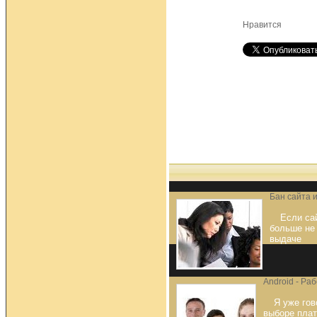
Нравится
Бан сайта 
Если сай
больше не
выдаче
Android - Раб
Я уже гов
выборе плат