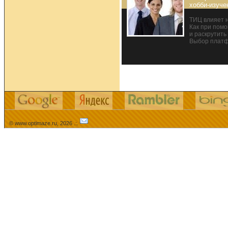
хобби-изуче
ТИЦ влияет н
Как при пом
и раскрутить
Выбор платф
© www.optimaze.ru, 2026 .:.