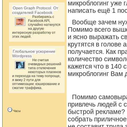
микроблогинг уже 
Open Graph Protocol. От
написать ещё 1 пост
создателей Facebook
Разбираясь с
Facebook API,
Вообще зачем нуж
случайно наткнулся
Помимо всего выше
на другую
интересную разработку от
и ясно выражать с
этих людей.
крутятся в голове 
получается. Как пр
Глобальное ускорение
Wordpress
количество символов
Не считая
очевидных решений
кажется что в 140 
типа отключения
некоторых плагинов
микроблогинг Вам д
и перехода на тему попроще,
я вижу 2 пути для
оптимизации: кэширование и
сжатие траффика.
Помимо самовыра
привлечь людей с с
быстрой рекламе? 
Часы
собрать приличное
не составит труда 