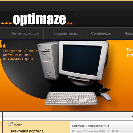
Оптимизаторам
Копирайтерам
Сеошникам
Фри
Ту
Популярный сайт
ре
вебмастеров и
оптимизаторов
Меню
Optimaze
»
Микроблоггинг
Навигация портала
Пятница 7 Сентября 2026 г. 11:38:08