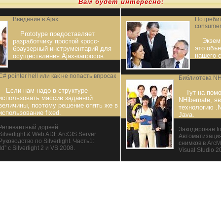
Вам будет интересно:
Введение в Ajax
Потребит
consumer
Prototype предоставляет
Экзем
разработчику простой кросс-
это объе
браузерный инструментарий для
нашего 
осуществления Ajax-запросов.
C# pointer hell или как не попасть впросак
Библиотека NH
Если нам надо в структуре
Тут на пом
использовать массив заданной
NHibernate, 
величины, поэтому решение опять же в
технологию .N
использование fixed.
Java.
Релевантный дорвей
Закодирован fo
Silverlight & Web ADF ArcGIS Server
Автоматизация
Руководство по Silverlight. Часть1:
снимков в Arc
” с Silverlight 2 и VS 2008.
Visual Studio 2