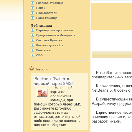
Главная страница
Поиск
Пользователи
Наша команда
Публикации
Партнерские программы
Продвижение в Интернете
Секс чат Рулетка
Контент для сайта
Freelance
СЕО
Новости
Разработчики проек
предварительных верс
Beeline + Twitter =
чирикай через SMS!
К сожалению, нынеш
На первой
NetBeans 6. 0 осенью 
картинке
обозначены
В существующей ве
команды, при
Разработчику предлаг
помощи которых через SMS
Вы сможете кого-либо
Единственное несомн
зафолловить или же
отписаться, ретвитнуть чей-
описания правил и, к
либо пост или же написать
разработчиками.
личное сообщение.