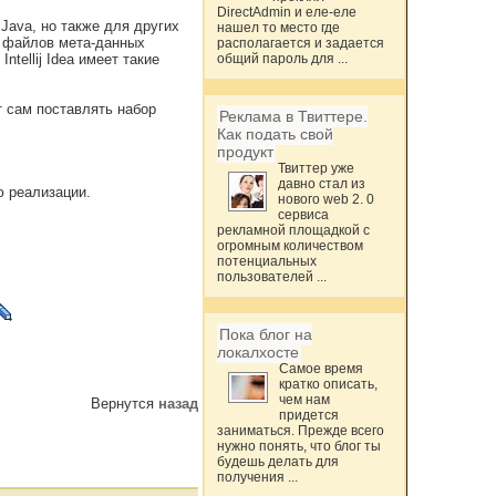
DirectAdmin и еле-еле
Java, но также для других
нашел то место где
и файлов мета-данных
располагается и задается
ntellij Idea имеет такие
общий пароль для ...
т сам поставлять набор
Реклама в Твиттере.
Как подать свой
продукт
Твиттер уже
давно стал из
ю реализации.
нового web 2. 0
сервиса
рекламной площадкой с
огромным количеством
потенциальных
пользователей ...
Пока блог на
локалхосте
Самое время
кратко описать,
чем нам
Вернутся
назад
придется
заниматься. Прежде всего
нужно понять, что блог ты
будешь делать для
получения ...