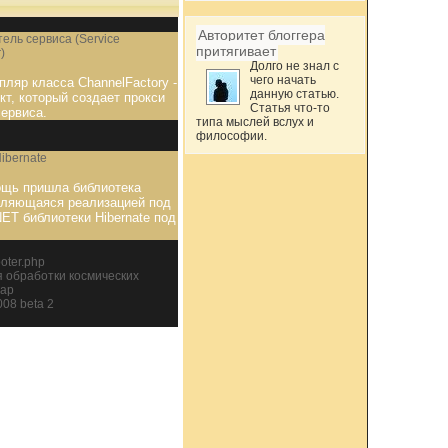
Авторитет блоггера
ель сервиса (Service
притягивает
)
Долго не знал с
чего начать
пляр класса ChannelFactory -
данную статью.
кт, который создает прокси
Статья что-то
сервиса.
типа мыслей вслух и
философии.
ibernate
ощь пришла библиотека
являющаяся реализацией под
ET библиотеки Hibernate под
oter.php
 обработки космических
Map
008 beta 2