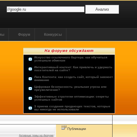
ммы
Форум
Конкурсы
На форуме обсуждают
Искусство ссылочного бартера: как обучиться
успешным обменам
Интерактивный контент: Как привлечь и удержать
посетителей на сайте?
Лига Контента: как создать сайт, который завоюет
внимание
Цифровая безопасность: реальная угроза или
преувеличение?
Эффективные стратегии оптимизации: секреты
успешных сайтов
3 приема создания продающих текстов, которые
вы никогда не использовали
Опыт пользователей: лучшие хостинг-провайдеры
Будущее человечества: космос или виртуальная
реальность?
Публикации
Активные темы на форуме