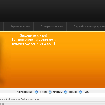
м
Фрилансерам
Программистам
Партнёрские програ
Заходите к нам!
Тут помогают и советуют,
рекомендуют и решают !
Регистрация
Вход
Форум
Поиск
FAQ
ние
»
Alpha версия Jackpot доступна
5:32