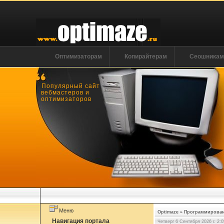
Оптимизаторам
Копирайтерам
Сеошника
Популярный сайт
вебмастеров и
оптимизаторов
Меню
Optimaze
»
Программирова
Навигация портала
Четверг 6 Сентября 2026 г. 2:0