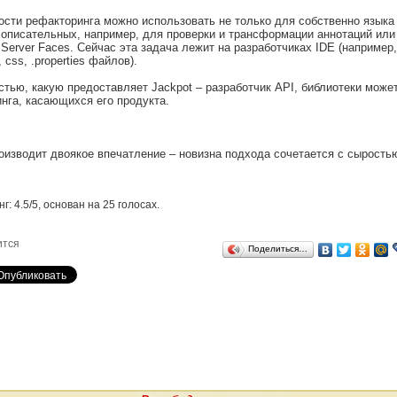
сти рефакторинга можно использовать не только для собственно языка 
и описательных, например, для проверки и трансформации аннотаций ил
a Server Faces. Сейчас эта задача лежит на разработчиках IDE (например, I
css, .properties файлов).
стью, какую предоставляет Jackpot – разработчик API, библиотеки може
нга, касающихся его продукта.
роизводит двоякое впечатление – новизна подхода сочетается с сырость
нг:
4.5
/
5
, основан на
25
голосах.
ится
Поделиться…