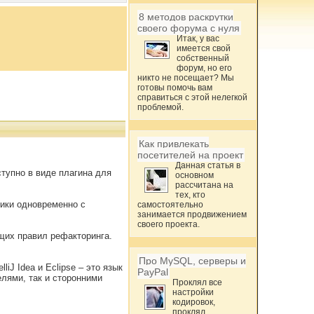
8 методов раскрутки
своего форума с нуля
Итак, у вас
имеется свой
собственный
форум, но его
никто не посещает? Мы
готовы помочь вам
справиться с этой нелегкой
проблемой.
Как привлекать
посетителей на проект
Данная статья в
ступно в виде плагина для
основном
рассчитана на
тех, кто
чики одновременно с
самостоятельно
занимается продвижением
своего проекта.
щих правил рефакторинга.
Про MySQL, серверы и
iJ Idea и Eclipse – это язык
PayPal
елями, так и сторонними
Проклял все
настройки
кодировок,
проклял