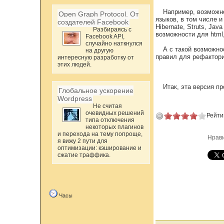
Например, возможно
Open Graph Protocol. От
языков, в том числе 
создателей Facebook
Hibernate, Struts, Jav
Разбираясь с
возможности для html, 
Facebook API,
случайно наткнулся
А с такой возможно
на другую
правил для рефактори
интересную разработку от
этих людей.
Итак, эта версия п
Глобальное ускорение
Wordpress
Не считая
очевидных решений
Рейти
типа отключения
некоторых плагинов
и перехода на тему попроще,
Нрав
я вижу 2 пути для
оптимизации: кэширование и
сжатие траффика.
Часы