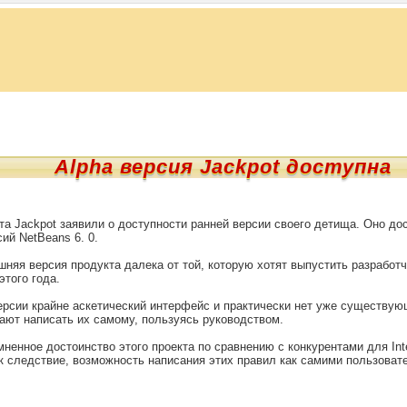
Alpha версия Jackpot доступна
та Jackpot заявили о доступности ранней версии своего детища. Оно до
ий NetBeans 6. 0.
няя версия продукта далека от той, которую хотят выпустить разработ
этого года.
рсии крайне аскетический интерфейс и практически нет уже существую
ают написать их самому, пользуясь руководством.
енное достоинство этого проекта по сравнению с конкурентами для Intell
ак следствие, возможность написания этих правил как самими пользоват