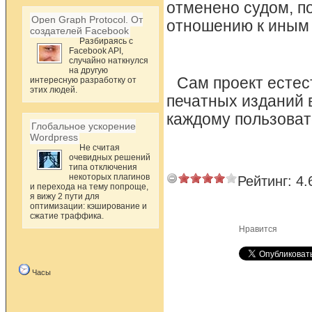
отменено судом, п
Open Graph Protocol. От
отношению к иным
создателей Facebook
Разбираясь с
Facebook API,
случайно наткнулся
на другую
Сам проект естес
интересную разработку от
этих людей.
печатных изданий 
каждому пользоват
Глобальное ускорение
Wordpress
Не считая
очевидных решений
типа отключения
некоторых плагинов
Рейтинг:
4.
и перехода на тему попроще,
я вижу 2 пути для
оптимизации: кэширование и
сжатие траффика.
Нравится
Часы