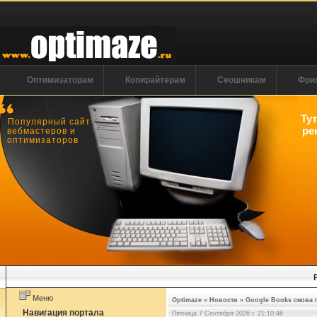
Оптимизаторам
Копирайтерам
Сеошникам
Фри
Ту
Популярный сайт
ре
вебмастеров и
оптимизаторов
Меню
Optimaze
»
Новости
»
Google Books снова п
Навигация портала
Пятница 7 Сентября 2026 г. 21:10:46