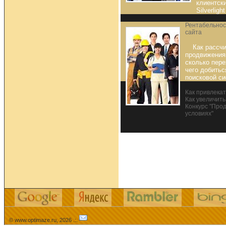
клиентск
Silverlight
Рентабельнос
сайта
Как рассч
продвижения 
сколько пер
чего добитьс
поисковой си
Как привлекат
Как увеличить
Конкурс "Про
условиях"
© www.optimaze.ru, 2026 .:.