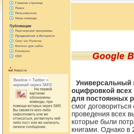
Главная страница
Поиск
Пользователи
Наша команда
Публикации
Партнерские программы
Продвижение в Интернете
Секс чат Рулетка
Контент для сайта
Freelance
Google B
СЕО
Новости
Beeline + Twitter =
Универсальный 
чирикай через SMS!
На первой
оцифровкой всех 
картинке
для постоянных р
обозначены
команды, при
смог договориться
помощи которых через SMS
Вы сможете кого-либо
проведения всех в
зафолловить или же
отписаться, ретвитнуть чей-
которые были потр
либо пост или же написать
личное сообщение.
книгами. Однако в