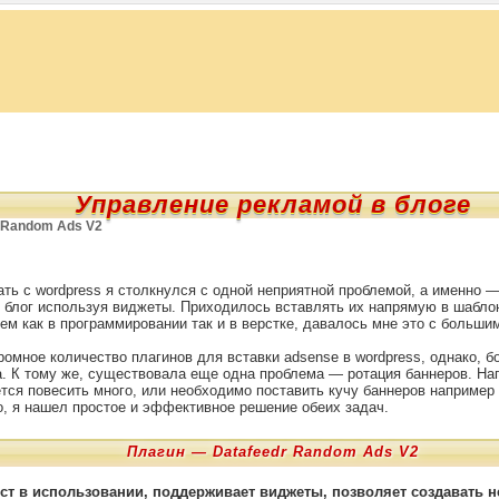
Управление рекламой в блоге
 Random Ads V2
ать с wordpress я столкнулся с одной неприятной проблемой, а именно
 блог используя виджеты. Приходилось вставлять их напрямую в шаблон,
ем как в программировании так и в верстке, давалось мне это с больши
ромное количество плагинов для вставки adsense в wordpress, однако, б
а. К тому же, существовала еще одна проблема — ротация баннеров. Нап
ется повесить много, или необходимо поставить кучу баннеров например 
, я нашел простое и эффективное решение обеих задач.
Плагин —
Datafeedr Random Ads V2
ст в использовании, поддерживает виджеты, позволяет создавать 