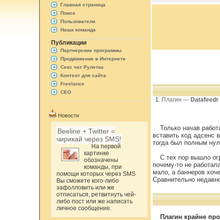
Главная страница
Поиск
Пользователи
Наша команда
Публикации
Партнерские программы
Продвижение в Интернете
Секс чат Рулетка
Контент для сайта
Freelance
СЕО
Плагин —
Datafeedr
Новости
Только начав работ
Beeline + Twitter =
вставить код адсенс в
чирикай через SMS!
тогда был полным нул
На первой
картинке
С тех пор вышло ог
обозначены
почему-то не работал
команды, при
мало, а баннеров хоч
помощи которых через SMS
Сравнительно недавно
Вы сможете кого-либо
зафолловить или же
отписаться, ретвитнуть чей-
либо пост или же написать
личное сообщение.
Плагин крайне про