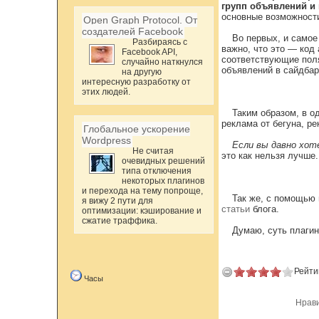
групп объявлений и 
основные возможности
Open Graph Protocol. От
создателей Facebook
Во первых, и самое
Разбираясь с
важно, что это — код
Facebook API,
соответствующие поля
случайно наткнулся
объявлений в сайдбар
на другую
интересную разработку от
этих людей.
Таким образом, в о
реклама от бегуна, ре
Глобальное ускорение
Wordpress
Если вы давно хот
Не считая
это как нельзя лучше.
очевидных решений
типа отключения
некоторых плагинов
и перехода на тему попроще,
Так же, с помощью
я вижу 2 пути для
статьи
блога.
оптимизации: кэширование и
сжатие траффика.
Думаю, суть плагин
Рейти
Часы
Нрав