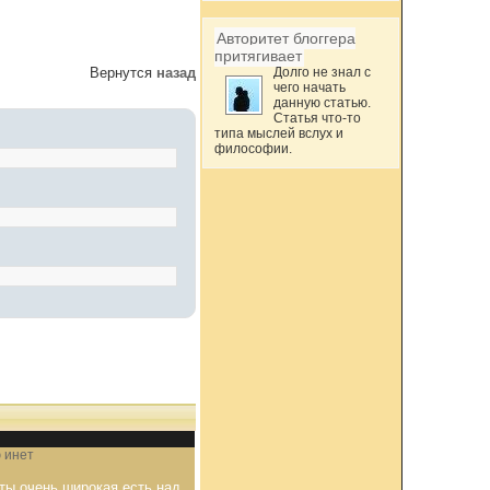
Авторитет блоггера
притягивает
Вернутся
назад
Долго не знал с
чего начать
данную статью.
Статья что-то
типа мыслей вслух и
философии.
 инет
ты очень широкая,есть над