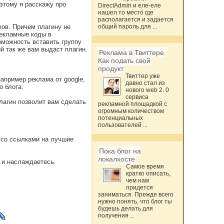
оэтому я расскажу про
DirectAdmin и еле-еле
нашел то место где
располагается и задается
ков. Причем плагину не
общий пароль для ...
рекламные коды в
зможность вставить группу
й так же вам выдаст плагин.
Реклама в Твиттере.
Как подать свой
продукт
Твиттер уже
апример реклама от google,
давно стал из
о блога.
нового web 2. 0
сервиса
плагин позволит вам сделать
рекламной площадкой с
огромным количеством
потенциальных
пользователей ...
 со ссылками на лучшие
Пока блог на
локалхосте
е и наслаждаетесь.
Самое время
кратко описать,
чем нам
придется
заниматься. Прежде всего
нужно понять, что блог ты
будешь делать для
получения ...