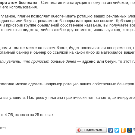
при этом бесплатен
. Сам плагин и инструкция к нему на английском, п
 его использования.
 главное, плагин позволяет обеспечивать ротацию ваших рекламных бло
 адсенса или бегуна, рекламные баннеры или простые ссылки. Добавив 
 и присвоив группе объявлений собственное название, вы получаете во
 с помошью виджета, либо в любое другое место, используя код, которы
дном и том же месте на вашем блоге, будет показываться попеременно, н
кламный баннер и баннер со ссылкой на какой либо из материалов вашег
ели узнать, что приносит больше денег
—
адсенс или бегун
, то этот 
 плагина можно сделать например ротацию ваших собственных баннеров
а вы уловили. Настроек у плагина практически нет, качаете, активирует
нг:
4.7
/
5
, основан на
25
голосах.
ится
Поделиться…