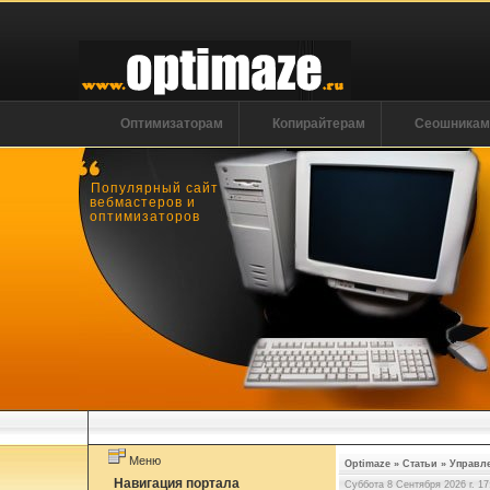
Оптимизаторам
Копирайтерам
Сеошника
Популярный сайт
вебмастеров и
оптимизаторов
Меню
Optimaze
»
Статьи
»
Управл
Навигация портала
Суббота 8 Сентября 2026 г. 17