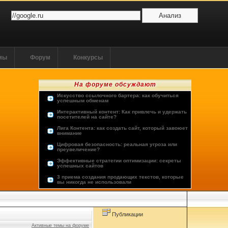
ммы
Форум
Конкурсы
На форуме обсуждают
Искусство ссылочного бартера: как обучиться
успешным обменам
Интерактивный контент: Как привлечь и удержать
посетителей на сайте?
Лига Контента: как создать сайт, который завоюет
внимание
Цифровая безопасность: реальная угроза или
преувеличение?
Эффективные стратегии оптимизации: секреты
успешных сайтов
3 приема создания продающих текстов, которые
вы никогда не использовали
Опыт пользователей: лучшие хостинг-провайдеры
Будущее человечества: космос или виртуальная
реальность?
Публикации
Активные темы на форуме