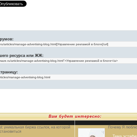
румов:
шего ресурса или ЖЖ:
страницу:
Вам будет интересно:
t: уникальная биржа ссылок, на которой
Почему Я люблю
остановиться
Тема эстафе