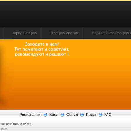
м
Фрилансерам
Программистам
Партнёрские програ
Заходите к нам!
Тут помогают и советуют,
рекомендуют и решают !
Регистрация
Вход
Форум
Поиск
FAQ
ение рекламой в блоге
:53:09