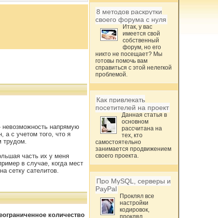
8 методов раскрутки
своего форума с нуля
Итак, у вас
имеется свой
собственный
форум, но его
никто не посещает? Мы
готовы помочь вам
справиться с этой нелегкой
проблемой.
Как привлекать
посетителей на проект
Данная статья в
основном
 — невозможность напрямую
рассчитана на
 а с учетом того, что я
тех, кто
м трудом.
самостоятельно
занимается продвижением
ольшая часть их у меня
своего проекта.
ример в случае, когда мест
на сетку сателитов.
Про MySQL, серверы и
PayPal
Проклял все
настройки
кодировок,
неограниченное количество
проклял