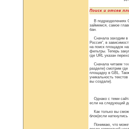
Поиск и отсев пл
В подразделениях 
займемся, самое глав
бан.
Сначала заходим в 
Россия”, в зависимос
на поиск площадок на
фильтры. Теперь заку
где URL указан перех
Сначала читаем
те
разделе) смотрим где
площадку в GBL. Такж
уникальность текстов
вы создали).
Однако с теми сайт
если на следующий де
Как только вы смож
блок(если наткнулись 
Понимаю, что может
после корректной наст