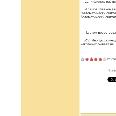
Если фильтр настро
И самое главное ве
“Автоматически снима
Автоматически снима
На этом повествова
P.S.
Иногда размещё
некоторых бывает чащ
Рейти
Нрав