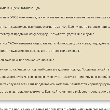
ичие в Яндекс.Каталоге – да
ичие в DMOZ – не имеет для нас значения, поскольку там не очень много ру с
атика – желательно выбирать схожие тематики. Ещё лучше те которые наибо
тветсвуют продвигаемому ресурсу – результат будет выше и лучше.
атика YACA – тематика яндекс каталога. Но поскольку она новая, подождём ка
падёт и будем использовать, и я этот пост тогда обновлю)
ион тоже new, про это написанно выше.
енная зона. Упаси господи выбирать все домены подряд. Продвигаете сайт в 
ираем домену ru можно su, если by то by, по такому же принципу не выбирайт
ме тех случаев если сайт продвигаемом компании занимается к примеру груз
ортом и тд, тогда его возможно. Если сайт о клининге в Москве – делать этого 
льше где написанно название вводим имя фильтра например “тестовый 