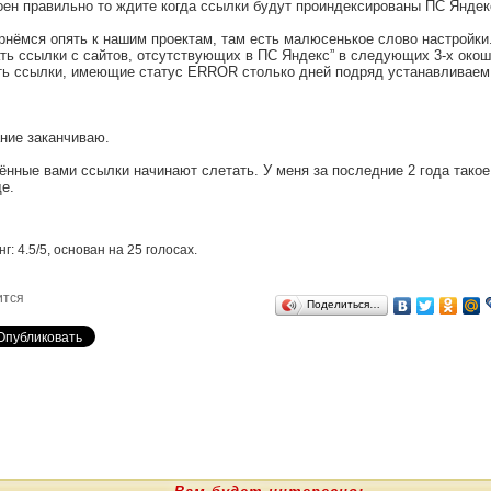
ен правильно то ждите когда ссылки будут проиндексированы ПС Яндек
рнёмся опять к нашим проектам, там есть малюсенькое слово настройк
ть ссылки с сайтов, отсутствующих в ПС Яндекс” в следующих 3-х окош
ть ссылки, имеющие статус ERROR столько дней подряд устанавливаем
ние заканчиваю.
нные вами ссылки начинают слетать. У меня за последние 2 года такое 
е.
нг:
4.5
/
5
, основан на
25
голосах.
ится
Поделиться…