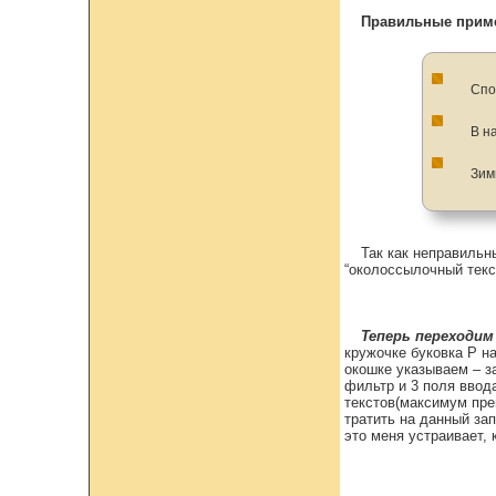
Правильные прим
Спо
В н
Зим
Так как неправильн
“околоссылочный текс
Теперь переходим
кружочке буковка Р н
окошке указываем – з
фильтр и 3 поля ввод
текстов(максимум пре
тратить на данный за
это меня устраивает,