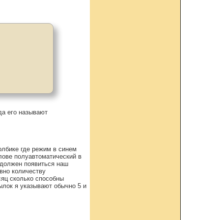
да его называют
олбике где режим в синем
лове полуавтоматический в
 должен появиться наш
вно количеству
сяц сколько способны
ылок я указывают обычно 5 и