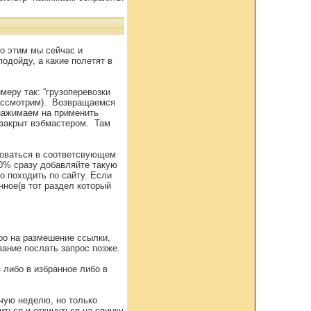
о этим мы сейчас и
одойду, а какие полетят в
меру так: “грузоперевозки
рассмотрим). Возвращаемся
 нажимаем на применить
 закрыт вэбмастером. Там
зоваться в соответсвующем
30% сразу добавляйте такую
о походить по сайту. Если
нное(в тот раздел который
ро на размешение ссылки,
вание послать запрос позже.
 либо в избранное либо в
чую неделю, но только
иться и откинуться на спинку