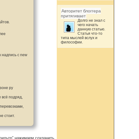
Авторитет блоггера
притягивает
Долго не знал с
айтов.
чего начать
данную статью.
Статья что-то
лее
типа мыслей вслух и
философии.
к надпись с new
зоне ру
е всё подряд,
оперевозками,
не стоит.
фильтр” нажимаем сохранить.