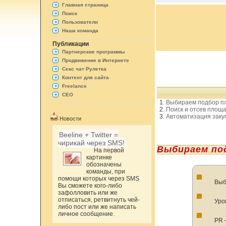
Главная страница
Поиск
Пользователи
Наша команда
Публикации
Партнерские программы
Продвижение в Интернете
Секс чат Рулетка
Контент для сайта
Freelance
СЕО
Выбираем подбор пл
Поиск и отсев площа
Автоматизация заку
Новости
Beeline + Twitter =
чирикай через SMS!
Выбираем под
На первой
картинке
обозначены
команды, при
помощи которых через SMS
Выб
Вы сможете кого-либо
зафолловить или же
отписаться, ретвитнуть чей-
Уро
либо пост или же написать
личное сообщение.
PR 