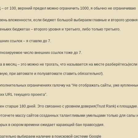
 – от 100, верхний предел можно ограничить 1000, я обычно не ограничиваю
вень вложенности, если бюджет большой выбираем главные и второго уровня
еньких бюджетах – второго уровня и третьего, либо только третьего.
шних ссылок – я ставлю до 7.
гнозируемое число внешних ссылок тоже до 7.
а в месяц – это можно не трогать, что называется на месте разберётесь(если
чную, при автомате и полуавтомате ставить обязательно!).
ополнительных ограничениях галочку на “Не отображать сайты, уже купленны
гих URL текущего проекта”.
ен старше 180 дней. Это связанно с уровнем доверия(Trust Rank) к площадке.
отсечете массу сайтов созданных талантливыми умельцами только для сапы и
орых в скором времени ожидает карающий бан правосудия.
зательно выбираем наличие в поисковой системе Google