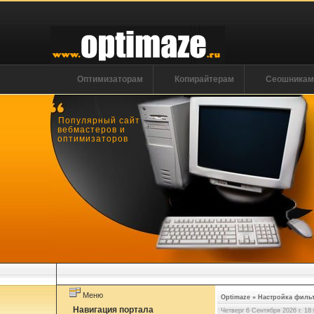
Оптимизаторам
Копирайтерам
Сеошника
Популярный сайт
вебмастеров и
оптимизаторов
Меню
Optimaze
»
Настройка филь
Навигация портала
Четверг 6 Сентября 2026 г. 18: