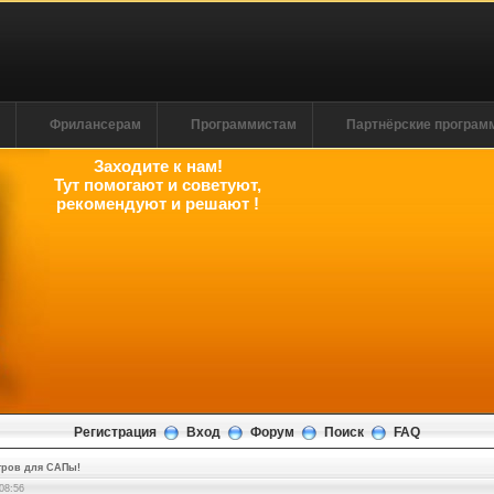
м
Фрилансерам
Программистам
Партнёрские програ
Заходите к нам!
Тут помогают и советуют,
рекомендуют и решают !
Регистрация
Вход
Форум
Поиск
FAQ
тров для САПы!
08:57