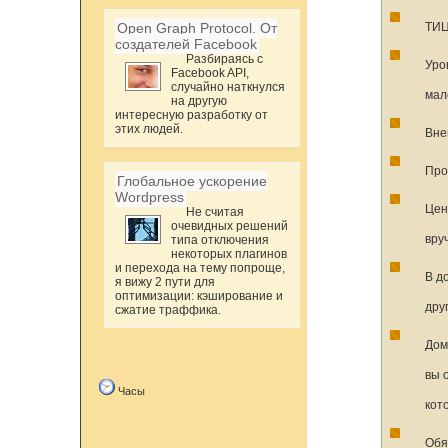
Open Graph Protocol. От
ТИЦ
создателей Facebook
Разбираясь с
Уро
Facebook API,
случайно наткнулся
мал
на другую
интересную разработку от
этих людей.
Вне
Про
Глобальное ускорение
Wordpress
Цен
Не считая
очевидных решений
вру
типа отключения
некоторых плагинов
и перехода на тему попроще,
В д
я вижу 2 пути для
оптимизации: кэширование и
дру
сжатие траффика.
Дом
вы 
Часы
кот
Обя