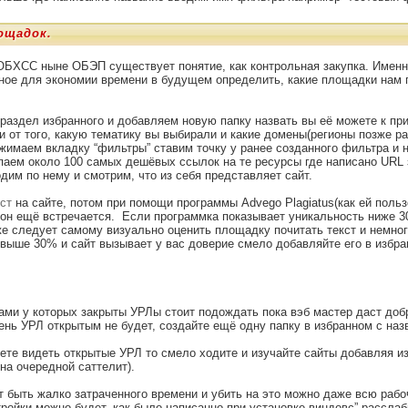
ощадок.
ОБХСС ныне ОБЭП существует понятие, как контрольная закупка. Именн
ное для экономии времени в будущем определить, какие площадки нам п
раздел избранного и добавляем новую папку назвать вы её можете к при
ти от того, какую тематику вы выбирали и какие домены(регионы позже 
жимаем вкладку “фильтры” ставим точку у ранее созданного фильтра и
паем около 100 самых дешёвых ссылок на те ресурсы где написано URL
одим по нему и смотрим, что из себя представляет сайт.
кст
на сайте, потом при помощи программы Advego Plagiatus(как ей поль
 он ещё встречается. Если программка показывает уникальность ниже 
е следует самому визуально оценить площадку почитать текст и немног
 выше 30% и сайт вызывает у вас доверие смело добавляйте его в избра
ами у которых закрыты УРЛы стоит подождать пока вэб мастер даст доб
нь УРЛ открытым не будет, создайте ещё одну папку в избранном с наз
ете видеть открытые УРЛ то смело ходите и изучайте сайты добавляя из
на очередной саттелит).
 быть жалко затраченного времени и убить на это можно даже всю рабо
ройки можно будет, как было написанно при установке виндовс” расслаб