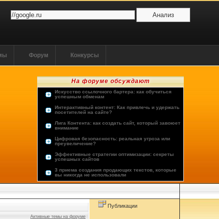
ммы
Форум
Конкурсы
На форуме обсуждают
Искусство ссылочного бартера: как обучиться
успешным обменам
Интерактивный контент: Как привлечь и удержать
посетителей на сайте?
Лига Контента: как создать сайт, который завоюет
внимание
Цифровая безопасность: реальная угроза или
преувеличение?
Эффективные стратегии оптимизации: секреты
успешных сайтов
3 приема создания продающих текстов, которые
вы никогда не использовали
Опыт пользователей: лучшие хостинг-провайдеры
Будущее человечества: космос или виртуальная
реальность?
Публикации
Активные темы на форуме