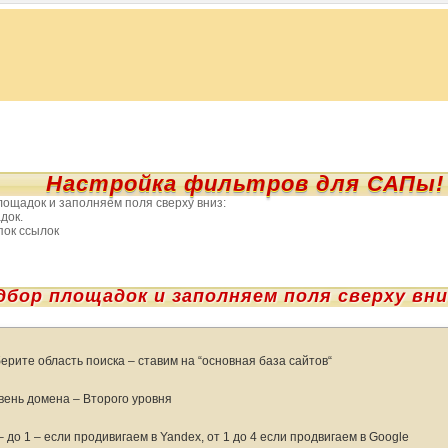
Настройка фильтров для САПы!
ощадок и заполняем поля сверху вниз:
док.
пок ссылок
бор площадок и заполняем поля сверху вни
ерите область поиска – ставим на “основная база сайтов“
вень домена – Второго уровня
– до 1 – если продивигаем в Yandex, от 1 до 4 если продвигаем в Google