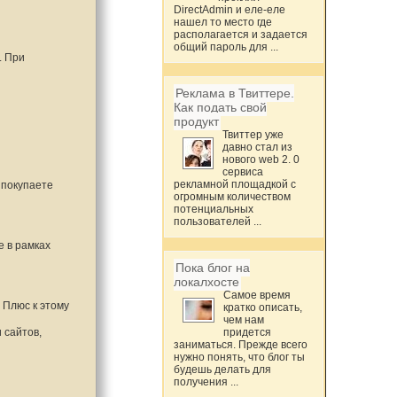
DirectAdmin и еле-еле
нашел то место где
располагается и задается
общий пароль для ...
. При
Реклама в Твиттере.
Как подать свой
продукт
Твиттер уже
давно стал из
нового web 2. 0
сервиса
рекламной площадкой с
 покупаете
огромным количеством
потенциальных
пользователей ...
е в рамках
Пока блог на
локалхосте
Самое время
 Плюс к этому
кратко описать,
чем нам
 сайтов,
придется
заниматься. Прежде всего
нужно понять, что блог ты
будешь делать для
получения ...