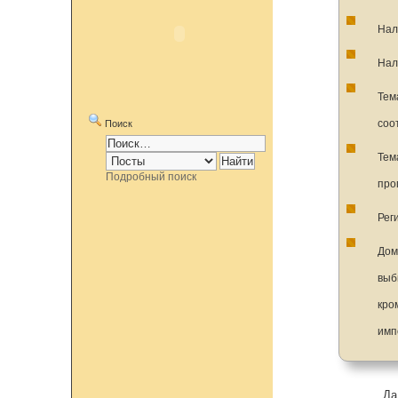
Нал
Нал
Тем
соо
Поиск
Тем
Подробный поиск
про
Рег
Дом
выб
кро
имп
Да