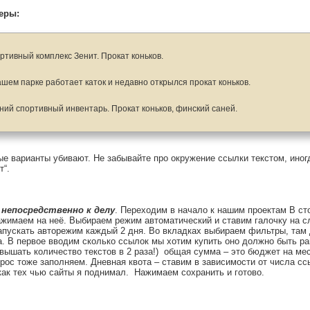
еры:
ртивный комплекс Зенит. Прокат коньков.
ашем парке работает каток и недавно открылся прокат коньков.
ний спортивный инвентарь. Прокат коньков, финский саней.
ые варианты убивают. Не забывайте про окружение ссылки текстом, иног
т“.
 непосредственно к делу
. Переходим в начало к нашим проектам В ст
ажимаем на неё. Выбираем режим автоматический и ставим галочку на с
апускать авторежим каждый 2 дня. Во вкладках выбираем фильтры, там
а. В первое вводим сколько ссылок мы хотим купить оно должно быть ра
вышать количество текстов в 2 раза!) общая сумма – это бюджет на ме
прос тоже заполняем. Дневная квота – ставим в зависимости от числа сс
 как тех чью сайты я поднимал. Нажимаем сохранить и готово.