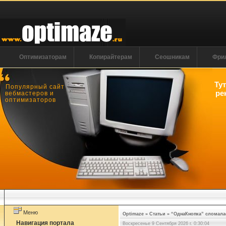
Оптимизаторам
Копирайтерам
Сеошникам
Фри
Ту
Популярный сайт
ре
вебмастеров и
оптимизаторов
Меню
Optimaze
»
Статьи
»
“ОднаКнопка” сломала
Навигация портала
Воскресенье 9 Сентября 2026 г. 0:30:05