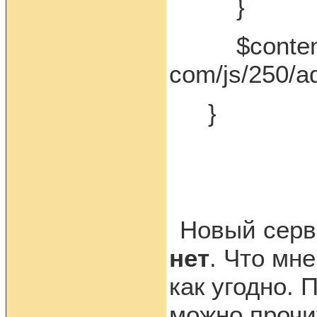
}
$content . =
com/js/250/ad
}
Новый серв
нет
. Что мн
как угодно. 
можно прочит