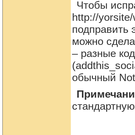
Чтобы испр
http://yorsit
подправить э
можно сделат
– разные ко
(addthis_soc
обычный Not
Примечани
стандартную