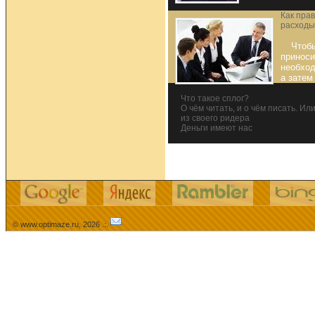
Как пра
расходы
Чтоб
приноси
необход
а затем
Что такое сплог?
О чём читать, и о чём писать. Ил
из своего ридера
Деньги имеют нас
© www.optimaze.ru, 2026 .:.