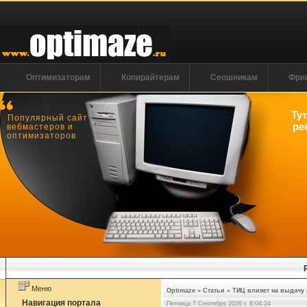
Оптимизаторам
Копирайтерам
Сеошникам
Фри
Ту
Популярный сайт
ре
вебмастеров и
оптимизаторов
Меню
Optimaze
»
Статьи
»
ТИЦ влияет на выдачу 
Навигация портала
Пятница 7 Сентября 2026 г. 8:04:24