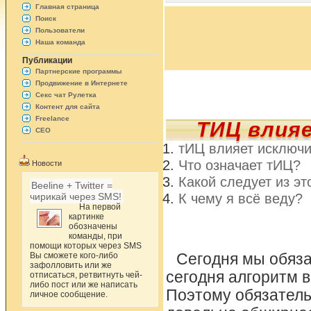
Главная страница
Поиск
Пользователи
Наша команда
Публикации
Партнерские программы
Продвижение в Интернете
Секс чат Рулетка
Контент для сайта
Freelance
ТИЦ влияе
СЕО
тИЦ влияет исключи
Что означает тИЦ?
Новости
Какой следует из эт
Beeline + Twitter =
К чему я всё веду?
чирикай через SMS!
На первой
картинке
обозначены
команды, при
помощи которых через SMS
Вы сможете кого-либо
Сегодня мы обяз
зафолловить или же
сегодня алгоритм 
отписаться, ретвитнуть чей-
либо пост или же написать
Поэтому обязатель
личное сообщение.