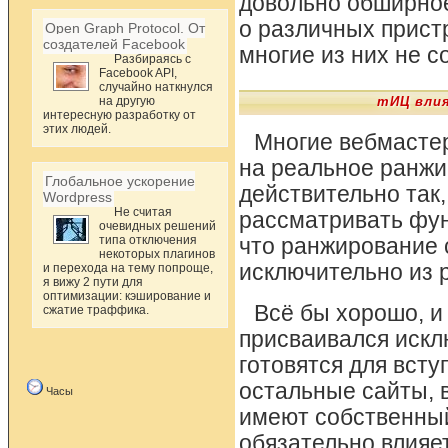
довольно обширное
о различных прист
Open Graph Protocol. От
создателей Facebook
многие из них не с
Разбираясь с
Facebook API,
случайно наткнулся
на другую
тИЦ влия
интересную разработку от
этих людей.
Многие вебмастер
на реальное ранжи
Глобальное ускорение
действительно так,
Wordpress
Не считая
рассматривать фун
очевидных решений
типа отключения
что ранжирование 
некоторых плагинов
исключительно из 
и перехода на тему попроще,
я вижу 2 пути для
оптимизации: кэширование и
Всё бы хорошо, и
сжатие траффика.
присваивался искл
готовятся для всту
остальные сайты, в
Часы
имеют собственный
обязательно влияет