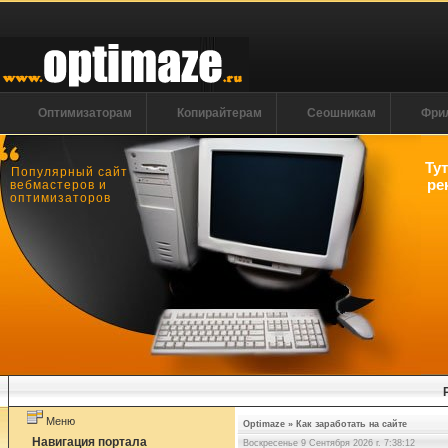
Оптимизаторам
Копирайтерам
Сеошникам
Фри
Ту
Популярный сайт
ре
вебмастеров и
оптимизаторов
Меню
Optimaze
»
Как заработать на сайте
Навигация портала
Воскресенье 9 Сентября 2026 г. 7:38:13