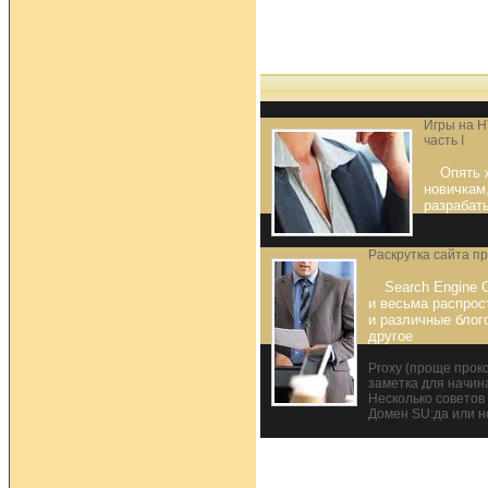
Игры на H
часть I
Опять 
новичкам,
разрабат
Раскрутка сайта п
Search Engine O
и весьма распрос
и различные бло
другое
Proxy (проще прок
заметка для начи
Несколько советов 
Домен SU:да или н