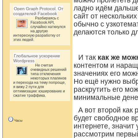
можно пролететь д
ладно идём дальше.
Open Graph Protocol. От
создателей Facebook
сайт от нескольких
Разбираясь с
Facebook API,
обычно с узкотема
случайно наткнулся
делаются только д
на другую
интересную разработку от
этих людей.
Глобальное ускорение
И так
как же мож
Wordpress
контентом и нара
Не считая
очевидных решений
значениях его можн
типа отключения
некоторых плагинов
Но ещё нужно выбра
и перехода на тему попроще,
я вижу 2 пути для
раскрутить его мо
оптимизации: кэширование и
сжатие траффика.
минимальные дене
А вот второй как 
будет свободное в
Часы
интернете, значит
рассмотрим первый