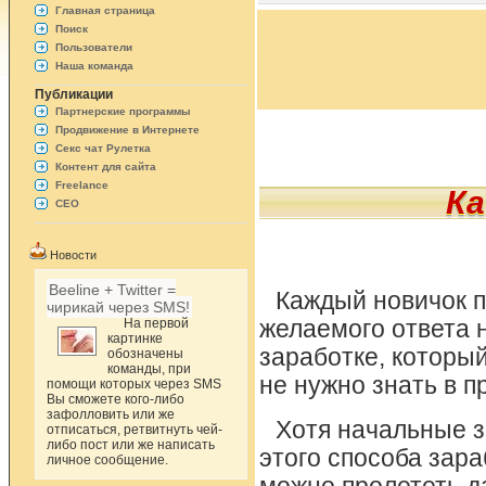
Главная страница
Поиск
Пользователи
Наша команда
Публикации
Партнерские программы
Продвижение в Интернете
Секс чат Рулетка
Контент для сайта
Freelance
Ка
СЕО
Новости
Beeline + Twitter =
Каждый новичок п
чирикай через SMS!
На первой
желаемого ответа 
картинке
заработке, который
обозначены
команды, при
не нужно знать в 
помощи которых через SMS
Вы сможете кого-либо
зафолловить или же
Хотя начальные з
отписаться, ретвитнуть чей-
либо пост или же написать
этого способа зара
личное сообщение.