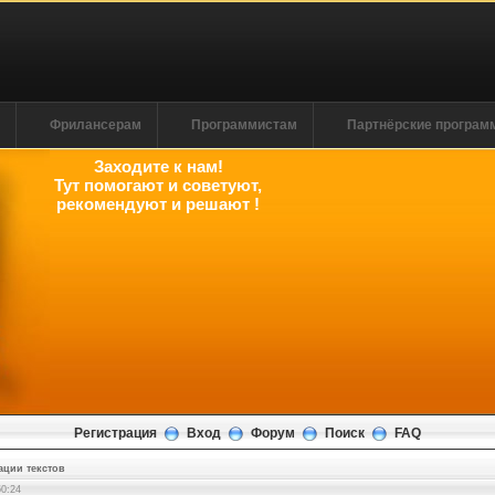
м
Фрилансерам
Программистам
Партнёрские програ
Заходите к нам!
Тут помогают и советуют,
рекомендуют и решают !
Регистрация
Вход
Форум
Поиск
FAQ
ации текстов
50:25