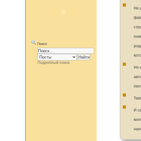
Не 
фир
стр
пом
Поиск
род
кот
Подробный поиск
Не 
авт
mer
Тав
И с
кон
нап