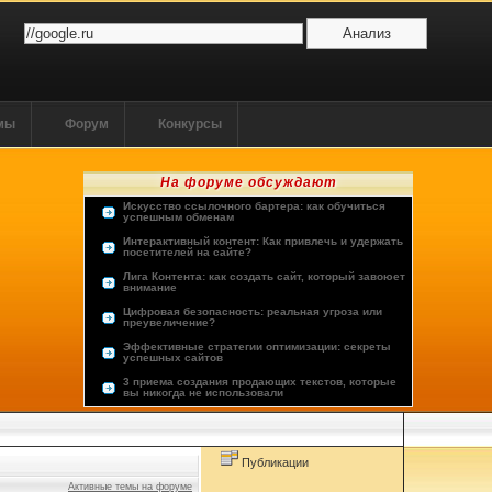
ммы
Форум
Конкурсы
На форуме обсуждают
Искусство ссылочного бартера: как обучиться
успешным обменам
Интерактивный контент: Как привлечь и удержать
посетителей на сайте?
Лига Контента: как создать сайт, который завоюет
внимание
Цифровая безопасность: реальная угроза или
преувеличение?
Эффективные стратегии оптимизации: секреты
успешных сайтов
3 приема создания продающих текстов, которые
вы никогда не использовали
Опыт пользователей: лучшие хостинг-провайдеры
Будущее человечества: космос или виртуальная
реальность?
Публикации
Активные темы на форуме