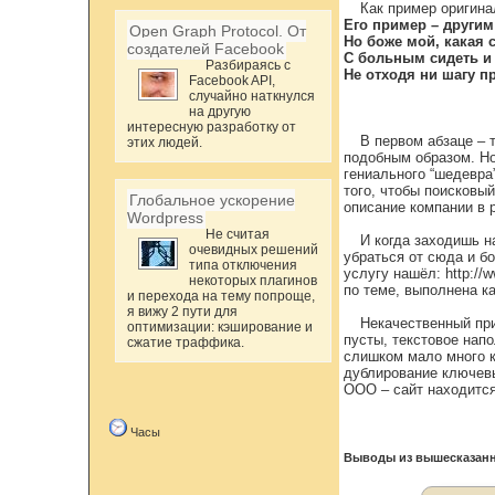
Как пример оригина
Его пример – другим
Open Graph Protocol. От
Но боже мой, какая с
создателей Facebook
С больным сидеть и 
Разбираясь с
Не отходя ни шагу п
Facebook API,
случайно наткнулся
на другую
интересную разработку от
В первом абзаце – 
этих людей.
подобным образом. Но 
гениального “шедевра
того, чтобы поисковый
Глобальное ускорение
описание компании в 
Wordpress
Не считая
И когда заходишь н
очевидных решений
убраться от сюда и б
типа отключения
услугу нашёл: http://
некоторых плагинов
по теме, выполнена к
и перехода на тему попроще,
я вижу 2 пути для
Некачественный прим
оптимизации: кэширование и
пусты, текстовое нап
сжатие траффика.
слишком мало много к
дублирование ключевы
ООО – сайт находится
Часы
Выводы из вышесказанн