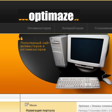
Оптимизаторам
Копирайтерам
Сеошника
Популярный сайт
вебмастеров и
оптимизаторов
Меню
Optimaze
»
Основы оптимиз
Навигация портала
Пятница 7 Сентября 2026 г. 2: