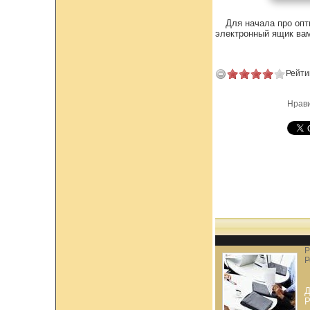
Для начала про опт
электронный ящик вам
Рейти
Нрав
Р
Р
Д
Р