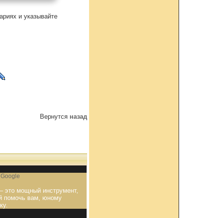
ариях и указывайте
Вернутся
назад
 Google
 – это мощный инструмент,
й помочь вам, юному
ку.