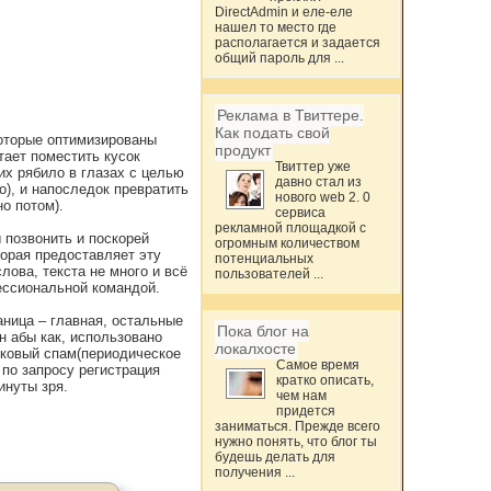
DirectAdmin и еле-еле
нашел то место где
располагается и задается
общий пароль для ...
Реклама в Твиттере.
Как подать свой
которые оптимизированы
продукт
тает поместить кусок
Твиттер уже
их рябило в глазах с целью
давно стал из
о), и напоследок превратить
нового web 2. 0
о потом).
сервиса
рекламной площадкой с
 позвонить и поскорей
огромным количеством
торая предоставляет эту
потенциальных
слова, текста не много и всё
пользователей ...
ессиональной командой.
раница – главная, остальные
Пока блог на
н абы как, использовано
локалхосте
сковый спам(периодическое
Самое время
по запросу регистрация
кратко описать,
нуты зря.
чем нам
придется
заниматься. Прежде всего
нужно понять, что блог ты
будешь делать для
получения ...