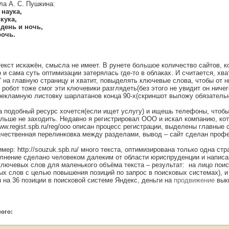
ла А. С. Пушкина:
 наука,
кука,
день и ночь,
рочь.
текст искажён, смысла не имеет. В рунете большое количество сайтов, 
и сама суть оптимизации затерялась где-то в облаках. И считается, хва
” на главную страницу и хватит, повыделять ключевые слова, чтобы от н
 робот тоже смог эти ключевики разглядеть(без этого не увидит он ничег
рекламную листовку шарлатанов конца 90-х(скриншот выложу обязательн
а подобный ресурс хочется(если ищет услугу) и ищешь телефоны, чтобы
ольше не заходить. Недавно я регистрировал ООО и искал компанию, ко
www.regist.spb.ru/reg/ooo описан процесс регистрации, выделены главные 
ачественная перелинковка между разделами, вывод – сайт сделан проф
ер: http://souzuk.spb.ru/ много текста, оптимизирована только одна ст
олнение сделано человеком далеким от области юриспруденции и написа
лючевых слов для маленького объёма текста – результат: на лицо пои
х слов с целью повышения позиций по запрос в поисковых системах), и 
 на 36 позиции в поисковой системе Яндекс, деньги на
продвижение
выки
ого: