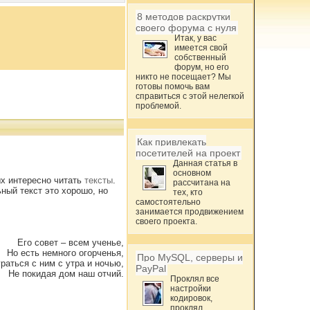
8 методов раскрутки
своего форума с нуля
Итак, у вас
имеется свой
собственный
форум, но его
никто не посещает? Мы
готовы помочь вам
справиться с этой нелегкой
проблемой.
Как привлекать
посетителей на проект
Данная статья в
основном
х интересно читать
тексты
.
рассчитана на
ный текст это хорошо, но
тех, кто
самостоятельно
занимается продвижением
своего проекта.
Его совет – всем ученье,
Но есть немного огорченья,
Про MySQL, серверы и
раться с ним с утра и ночью,
PayPal
Не покидая дом наш отчий.
Проклял все
настройки
кодировок,
проклял