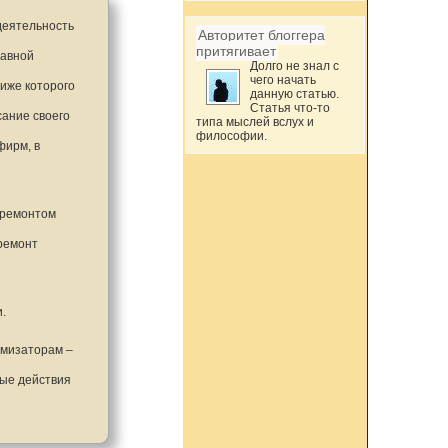
деятельность
Авторитет блоггера
притягивает
лавной
Долго не знал с
чего начать
ниже которого
данную статью.
Статья что-то
сание своего
типа мыслей вслух и
философии.
фирм, в
 ремонтом
 ремонт
и.
имизаторам –
ные действия