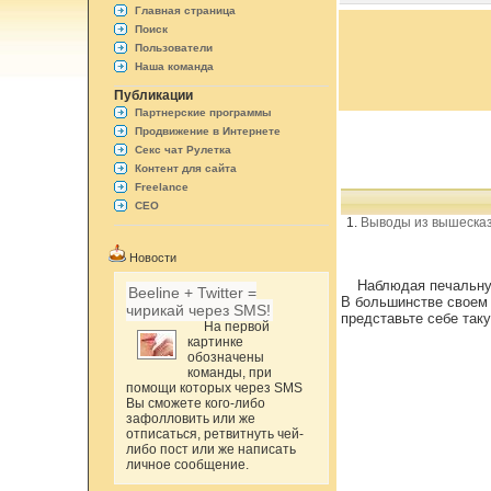
Главная страница
Поиск
Пользователи
Наша команда
Публикации
Партнерские программы
Продвижение в Интернете
Секс чат Рулетка
Контент для сайта
Freelance
СЕО
Выводы из вышесказ
Новости
Наблюдая печальну
Beeline + Twitter =
В большинстве своем 
чирикай через SMS!
представьте себе таку
На первой
картинке
обозначены
команды, при
помощи которых через SMS
Вы сможете кого-либо
зафолловить или же
отписаться, ретвитнуть чей-
либо пост или же написать
личное сообщение.