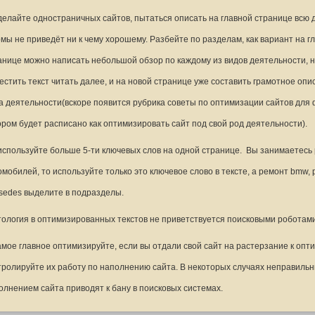
делайте одностраничных сайтов, пытаться описать на главной странице всю 
мы не приведёт ни к чему хорошему. Разбейте по разделам, как вариант на г
анице можно написать небольшой обзор по каждому из видов деятельности, 
естить текст читать далее, и на новой странице уже составить грамотное опи
а деятельности(вскоре появится рубрика советы по оптимизации сайтов для 
ором будет расписано как оптимизировать сайт под свой род деятельности).
используйте больше 5-ти ключевых слов на одной странице. Вы занимаетесь
омобилей, то используйте только это ключевое слово в тексте, а ремонт bmw,
sedes выделите в подразделы.
тология в оптимизированных текстов не приветствуется поисковыми роботам
амое главное оптимизируйте, если вы отдали свой сайт на растерзание к опт
тролируйте их работу по наполнению сайта. В некоторых случаях неправиль
олнением сайта приводят к бану в поисковых системах.