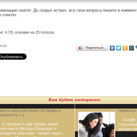
имизацию хватит. До скорых встреч, все свои вопросы пишите в коммент
 ответят.
нг:
4.7
/
5
, основан на
25
голосах.
ится
Поделиться…
Вам будет интересно:
абота через Интернет. Ее Мифы и
Немного о
еальность. ч.2
Google
А сегодня я вам покажу какие
способны
ействия и Методы Возродят и
раскрутчи
аскрутят ваш млм - проект через