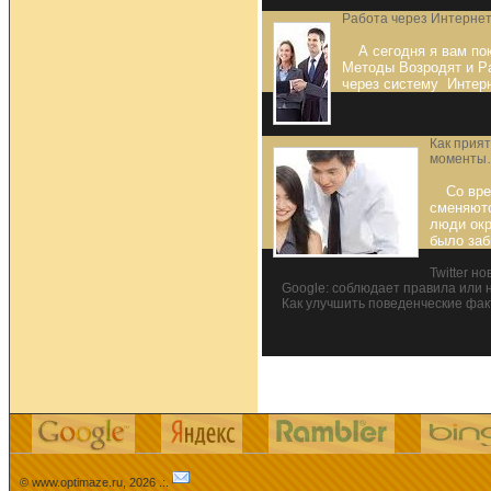
Работа через Интернет
А сегодня я вам по
Методы Возродят и Ра
через систему Интерн
Как прия
моменты
Со вр
сменяют
люди окр
было заб
Twitter но
Google: соблюдает правила или 
Как улучшить поведенческие фак
© www.optimaze.ru, 2026 .:.