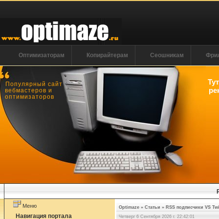
Оптимизаторам
Копирайтерам
Сеошникам
Фри
Ту
Популярный сайт
ре
вебмастеров и
оптимизаторов
Меню
Optimaze
»
Статьи
»
RSS подписчики VS Tw
Навигация портала
Четверг 6 Сентября 2026 г. 22:42:02