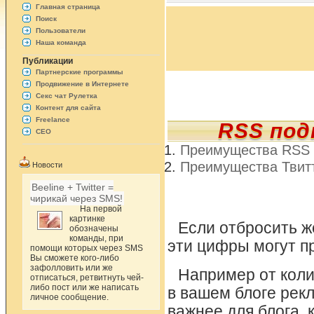
Главная страница
Поиск
Пользователи
Наша команда
Публикации
Партнерские программы
Продвижение в Интернете
Секс чат Рулетка
Контент для сайта
Freelance
RSS под
СЕО
Преимущества RSS 
Преимущества Твит
Новости
Beeline + Twitter =
чирикай через SMS!
На первой
картинке
Если отбросить ж
обозначены
команды, при
эти цифры могут п
помощи которых через SMS
Вы сможете кого-либо
зафолловить или же
Например от коли
отписаться, ретвитнуть чей-
либо пост или же написать
в вашем блоге рекл
личное сообщение.
важнее для блога,