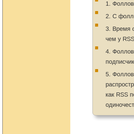
1. Фоллов
2. С фолл
3. Время 
чем у RS
4. Фоллов
подписчи
5. Фоллов
распростр
как RSS п
одиночест