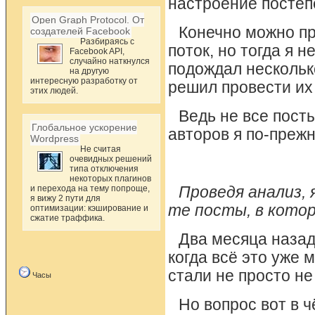
настроение постеп
Open Graph Protocol. От
Конечно можно пр
создателей Facebook
Разбираясь с
поток, но тогда я 
Facebook API,
случайно наткнулся
подождал нескольк
на другую
интересную разработку от
решил провести их
этих людей.
Ведь не все пост
Глобальное ускорение
авторов я по-прежн
Wordpress
Не считая
очевидных решений
типа отключения
некоторых плагинов
и перехода на тему попроще,
Проведя анализ, 
я вижу 2 пути для
те посты, в кото
оптимизации: кэширование и
сжатие траффика.
Два месяца назад 
когда всё это уже 
стали не просто н
Часы
Но вопрос вот в 