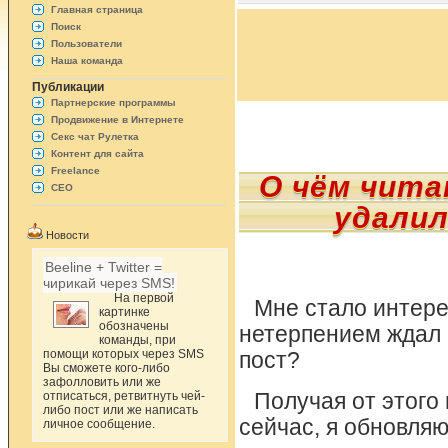
Главная страница
Поиск
Пользователи
Наша команда
Публикации
Партнерские программы
Продвижение в Интернете
Секс чат Рулетка
Контент для сайта
Freelance
О чём чита
СЕО
удалил
Новости
Beeline + Twitter =
чирикай через SMS!
На первой
Мне стало интере
картинке
обозначены
нетерпением ждал 
команды, при
помощи которых через SMS
пост?
Вы сможете кого-либо
зафолловить или же
отписаться, ретвитнуть чей-
Получая от этого
либо пост или же написать
сейчас, я обновляю
личное сообщение.