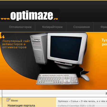
Оптимизаторам
Копирайтерам
Сеошникам
Фри
Ту
Популярный сайт
ре
вебмастеров и
оптимизаторов
Меню
Optimaze
»
Статьи
»
О чём читать, и о чём 
Навигация портала
Суббота 8 Сентября 2026 г. 1:51:29