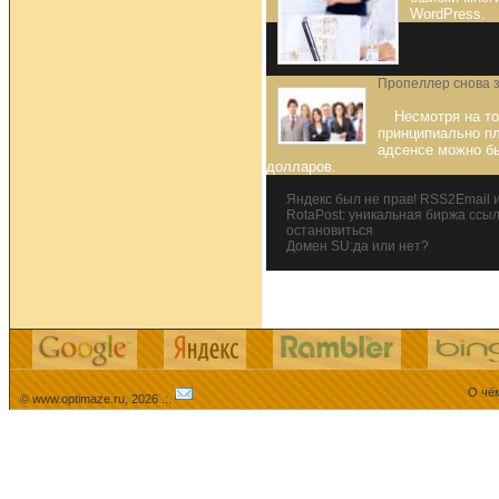
WordPress.
Пропеллер снова 
Несмотря на то
принципиально пл
адсенсе можно бы
долларов.
Яндекс был не прав! RSS2Email 
RotaPost: уникальная биржа ссыл
остановиться
Домен SU:да или нет?
О чём
© www.optimaze.ru, 2026 .:.