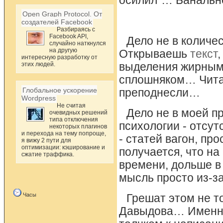
осилил”… Банальн
Open Graph Protocol. От
создателей Facebook
Разбираясь с
Facebook API,
Дело не в количес
случайно наткнулся
на другую
Открываешь
текст
интересную разработку от
этих людей.
выделения жирным 
сплошняком… Читат
Глобальное ускорение
преподнесли…
Wordpress
Не считая
Дело не в моей п
очевидных решений
типа отключения
психологии - отсу
некоторых плагинов
и перехода на тему попроще,
- статей вагон, пр
я вижу 2 пути для
оптимизации: кэширование и
получается, что на
сжатие траффика.
времени, дольше в н
мысль просто из-з
Часы
Грешат этом не т
Давыдова… Именно 