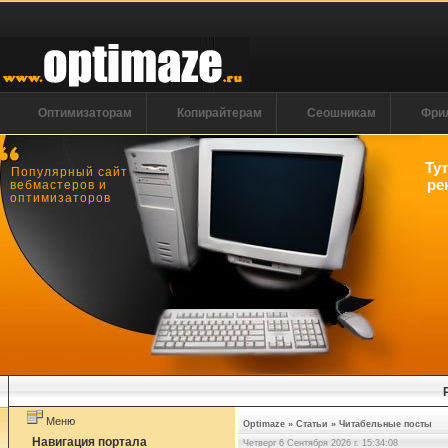
Оптимизаторам
Копирайтерам
Сеошникам
Фри
Ту
Популярный сайт
ре
вебмастеров и
оптимизаторов
Меню
Optimaze
»
Статьи
»
Читабельные посты
Навигация портала
Четверг 6 Сентября 2026 г. 15:34:08