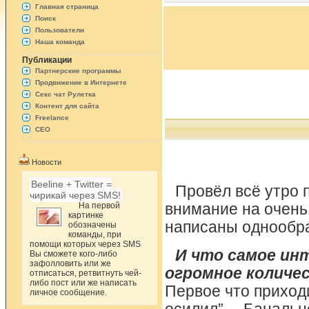
Главная страница
Поиск
Пользователи
Наша команда
Публикации
Партнерские программы
Продвижение в Интернете
Секс чат Рулетка
Контент для сайта
Freelance
СЕО
Новости
Beeline + Twitter =
Провёл всё утро
чирикай через SMS!
На первой
внимание на очен
картинке
написаны однообра
обозначены
команды, при
помощи которых через SMS
И что самое инт
Вы сможете кого-либо
зафолловить или же
огромное количе
отписаться, ретвитнуть чей-
либо пост или же написать
Первое что приходи
личное сообщение.