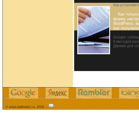
Как установит
Как тольк
форму настро
WordPress, в
вас получило
Google: соблю
8 методов рас
Движки для с
© www.optimaze.ru, 2026 .:.